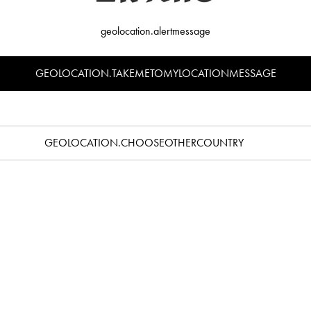
geolocation.alertmessage
GEOLOCATION.TAKEMETOMYLOCATIONMESSAGE
arque de design suédoise fondée par Linda Sätterström à Stockholm en 2005, p
idien pour bébé qui allient design et fonctionnalité. Depuis, le projet de br
vants pour bébé que l’on retrouve partout dans le monde. L’ambition d’Elodie 
GEOLOCATION.CHOOSEOTHERCOUNTRY
acants
tuellement aucun poste vacant, mais vous pouvez toujours nous contacter à
w
Suivez-nous