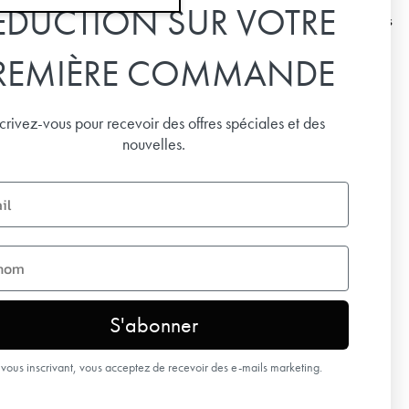
ÉDUCTION SUR VOTRE
Abonnez-vous à notre newsletter pour recevoir les
dernières infos et offres spéciales, et vous laisser
REMIÈRE COMMANDE
inspirer.
Email
scrivez-vous pour recevoir des offres spéciales et des
nouvelles.
S'ABONNER
name
S'abonner
vous inscrivant, vous acceptez de recevoir des e-mails marketing.