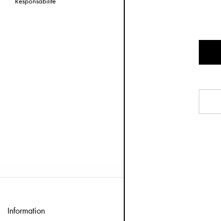
Responsabilité
Elodie est une m
produits du quot
de produits inno
Postes v
Nous n'avons ac
Information
Service client