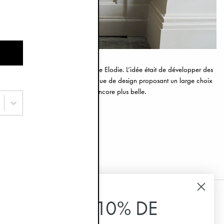
eu après la naissance de sa fille Elodie. L’idée était de développer des
icolage de Linda est devenu une marque de design proposant un large choix
est de rendre la vie avec enfants encore plus belle.
ork@elodiedetails.se
.
OBTENEZ 10% DE
Recevez nos invitations