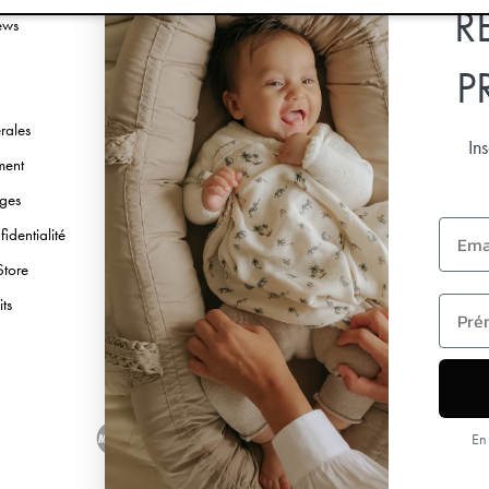
R
ews
Facebook
Instagram
P
TikTok
rales
Pinterest
In
ment
Youtube
nges
Linkedin
Email
identialité
Store
first 
its
En 
Copyright © 2026 Elodie Details