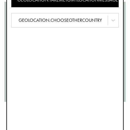
GEOLOCATION.CHOOSEOTHERCOUNTRY
100 %
RESPONSABLES
D'ICI 2026
Production responsable
D'ici 2026, nous avons pour objectif que chaque produit de