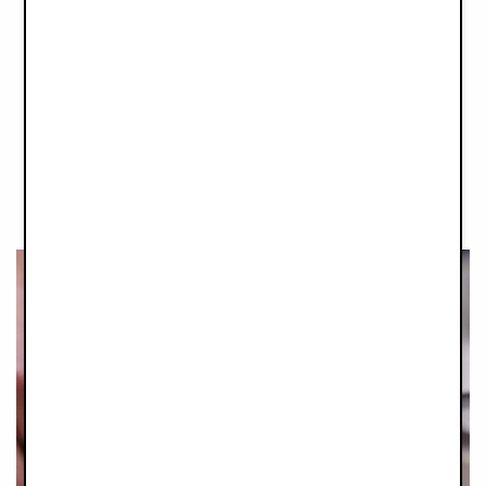
consommer moins en prolongeant la durée de vie de chaque
produit. Plus vous utilisez un produit longtemps, plus son
impact environnemental est faible. Vous trouverez
ici
d'excellents conseils sur la façon dont revaloriser vos produits
Elodie.
Notre équipe de conception créative s'engage à ajouter des
fonctionnalités et des designs intelligents, afin d'offrir aux
produits des utilisations variées.