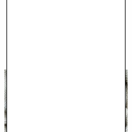
C'est pourquoi, chez Elodie, nous nous engageons à fournir
des produits de haute qualité. Comme nous développons la
plupart de nos produits de A à Z, nous pouvons contrôler
chaque aspect, au lieu de nous fier à des composants prêts à
l'emploi. D'ici 2026, nous avons pour objectif que 75 % de
nos produits soient suffisamment robustes pour être utilisés par
trois enfants minimum. Les 25 % restants sont des produits
d'hygiène destinés à un usage quotidien.