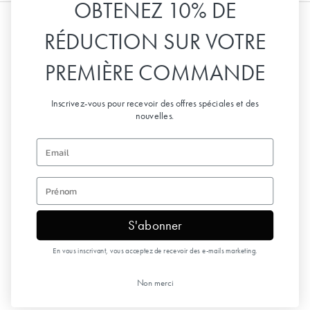
OBTENEZ 10% DE
RÉDUCTION SUR VOTRE
Information
PREMIÈRE COMMANDE
Service client
Inscrivez-vous pour recevoir des offres spéciales et des
nouvelles.
Suivez-nous
Email
Recevez nos invitations
first name
S'abonner
Copyright © 2026 Elodie Details
En vous inscrivant, vous acceptez de recevoir des e-mails marketing.
Non merci