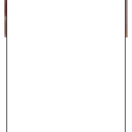
Principe nº4 : Produits conçus pour
durer
Les bébés et les enfants sont des consommateurs plutôt
aventureux. Les produits sont souvent testés jusqu'aux limites de
leur capacité. Il est donc essentiel de créer des produits de
qualité si vous voulez réussir dans ce secteur. Outre la sécurité,
il est également extrêmement important de garantir leur
caractère durable, dans un souci de consommation
responsable. En prolongeant la durée de vie et l'utilisation de
chaque produit, vous réduirez considérablement son impact
environnemental.