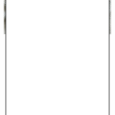
Produits d'occasion
Chez Elodie, nous fabriquons des produits qui durent de
nombreuses années et qui peuvent être utilisés par plusieurs
enfants. Pour nous, le développement durable repose
principalement sur le choix de matériaux responsables et une
conception intelligente, afin de réduire la consommation et la
production de nouveaux produits. Nous voulons sensibiliser et
favoriser le recyclage dans le secteur de la puériculture. Il
existe de nombreuses excellentes alternatives en ligne pour
faire don de vos produits Elodie. Pour plus d'informations,
cliquez
ici
.