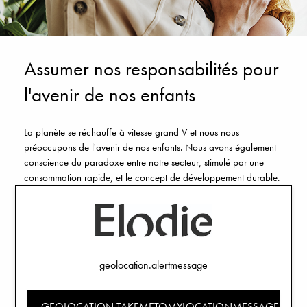
Assumer nos responsabilités pour
l'avenir de nos enfants
La planète se réchauffe à vitesse grand V et nous nous
préoccupons de l'avenir de nos enfants. Nous avons également
conscience du paradoxe entre notre secteur, stimulé par une
consommation rapide, et le concept de développement durable.
C'est pourquoi, au lieu de nous identifier comme une marque
éthique, nous souhaitons vous montrer comment nous cherchons
à devenir une entreprise plus responsable. Chaque jour, nous
nous efforçons de faire de meilleurs choix afin de minimiser notre
impact sur l'environnement. Nous ne pouvons pas mener toutes
geolocation.alertmessage
nos actions d'un coup, mais nous pouvons nous engager à nous
am´éliorer en continu.
GEOLOCATION.TAKEMETOMYLOCATIONMESSAGE