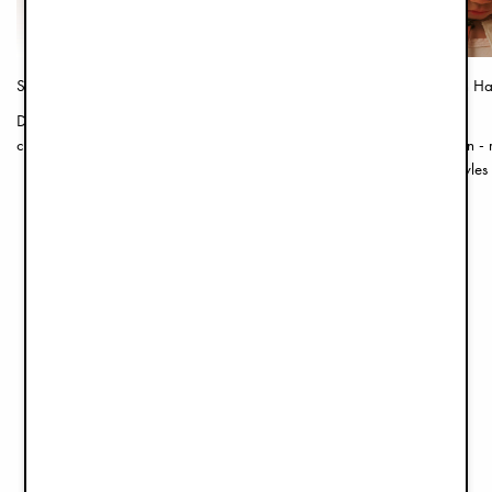
Shop the Look - Summer 2026
Product Guide – Sun Hat
babies
Discover three beautifully curated styles in
carefully selected color palettes, filled with
Protected from the sun -
Elodie’s most beloved summer products for
about the different style
children.
to stay shady on sweet 
ZOBACZ WSZYSTKO
PRZEGLĄDAJ
MAGAZYNY WEDŁUG
KATEGORII