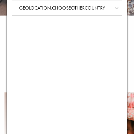
GEOLOCATION.CHOOSEOTHERCOUNTRY
Odkryj artykuły, poradniki i inspiracje
ELODIE MAGAZINE
CZYTAJ WIĘCEJ
Najnowsze artykuły