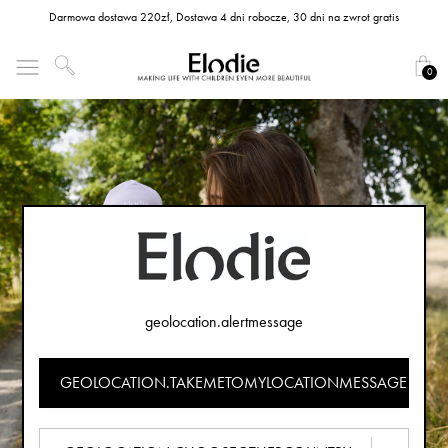
Darmowa dostawa 220zł, Dostawa 4 dni robocze, 30 dni na zwrot gratis
0
geolocation.alertmessage
GEOLOCATION.TAKEMETOMYLOCATIONMESSAGE