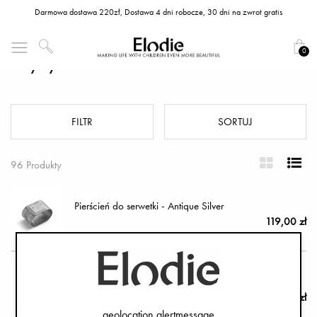
Darmowa dostawa 220zł, Dostawa 4 dni robocze, 30 dni na zwrot gratis
0
Wyżywienie
FILTR
SORTUJ
96 Produkty
Pierścień do serwetki - Antique Silver
119,00 zł
Szklana butelka do karmienia - Vanilla White
99,00 zł
geolocation.alertmessage