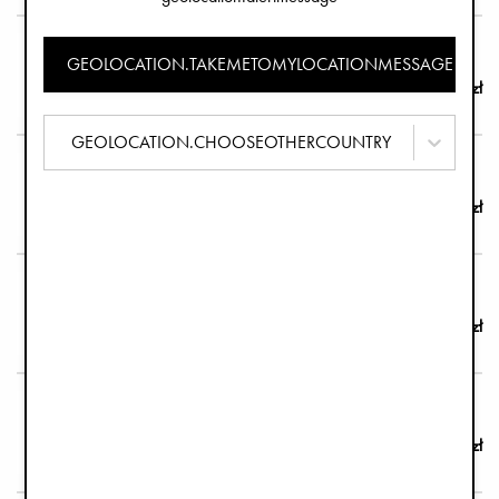
Komplet sztućców dziecięcych - Antique Silver
GEOLOCATION.TAKEMETOMYLOCATIONMESSAGE
139,00 zł
GEOLOCATION.CHOOSEOTHERCOUNTRY
Komplet sztućców dziecięcych - Soft Terracotta
59,90 zł
Butelka na wodę - Blushing Pink
119,00 zł
Komplet sztućców dziecięcych - Pure Khaki
59,90 zł