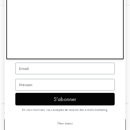
OBTENEZ 10% DE
RÉDUCTION SUR VOTRE
Information
PREMIÈRE COMMANDE
Service client
Inscrivez-vous pour recevoir des offres spéciales et des
nouvelles.
Suivez-nous
Email
Recevez nos invitations
first name
S'abonner
Copyright © 2026 Elodie Details
En vous inscrivant, vous acceptez de recevoir des e-mails marketing.
Attache-tétine en Bois - Sunny Day Yellow
€6,45
€12,90
Non merci
AJOUTER AU PANIER