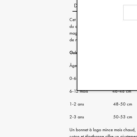
Description
Cet article fait partie d’une collectio
du designer de légende William Morri
magnifique gamme de produits où certa
de nos produits les plus appréciés.
Guide des tailles:
Âge: Circonférence de
0-6 mois 38-46 cm
6-12 mois 46-48 cm
1-2 ans 48-50 cm
2-3 ans 50-53 cm
Un bonnet à logo mince mais chaud, en
coton et élasthanne offre un ajustemen