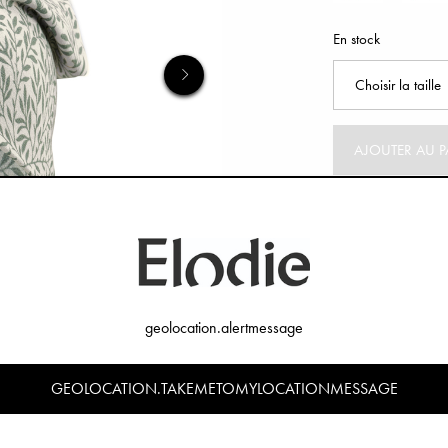
En stock
AJOUTER AU P
geolocation.alertmessage
GEOLOCATION.TAKEMETOMYLOCATIONMESSAGE