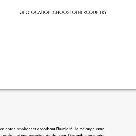
Caractéristiques
GEOLOCATION.CHOOSEOTHERCOUNTRY
n unique créée par Elodie avec les imprimés célèbres et plébiscités
s. En collaboration avec Morris & Co, nous avons créé une
ines de ses créations les plus plébiscitées ornent bon nombre
 la tête:
 coton respirant et absorbant l'humidité. Le mélange entre
t parfait, et une sensation de douceur. Disponible en quatre