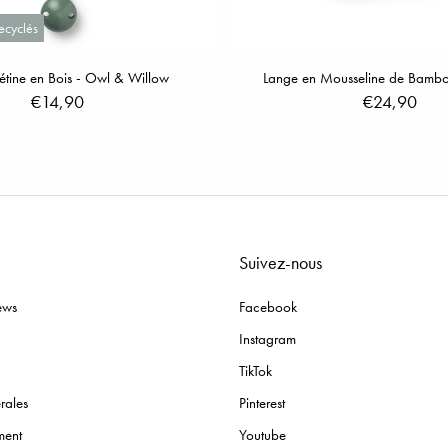
ecyclés
tétine en Bois - Owl & Willow
Lange en Mousseline de Bambo
€14,90
€24,90
Suivez-nous
ews
Facebook
Instagram
TikTok
rales
Pinterest
ment
Youtube