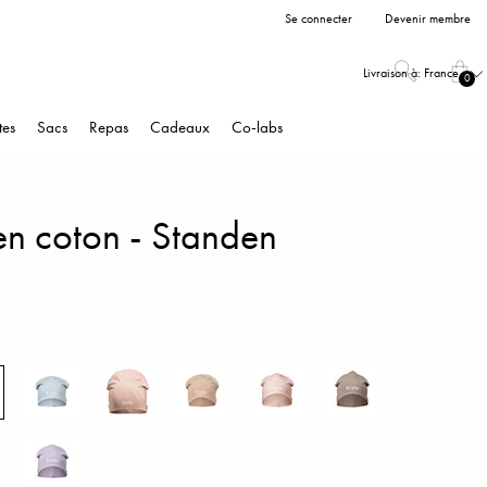
Se connecter
Devenir membre
Livraison à:
France
0
tes
Sacs
Repas
Cadeaux
Co-labs
en coton - Standen