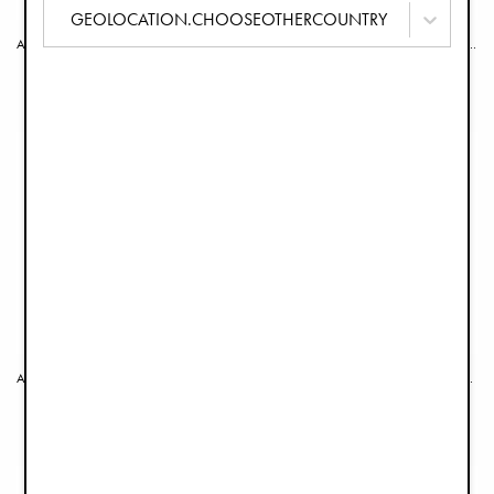
GEOLOCATION.CHOOSEOTHERCOUNTRY
Assise de Poussette CosyCushion™ - Le Leopard
Assise de Poussette CosyCushion™ - White Bouclé
€49,90
€49,90
Assise de Poussette CosyCushion™ - Dalmatian Dots Grande
Assise de Poussette CosyCushion™ - River Rose
€49,90
€49,90