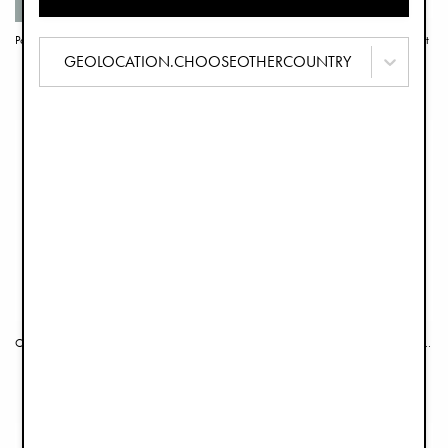
Matériaux recyclés
Poussette Elodie MONDO Stroller® - Le Leopard
Chapeau de Soleil - Garden Leo's Resort
€449,00
€29,90
GEOLOCATION.CHOOSEOTHERCOUNTRY
Organisateur pour poussette Half Moon - Caramel Brown
Couverture Coton Doux - Dalmatian Dots Grande
€69,90
€34,90