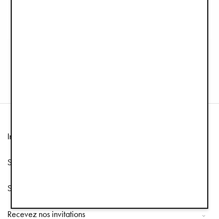
Mondo Porte-gobelet - Black
Adaptateur de siège-auto
€25,90
€49,90
Information
Service client
Suivez-nous
Recevez nos invitations