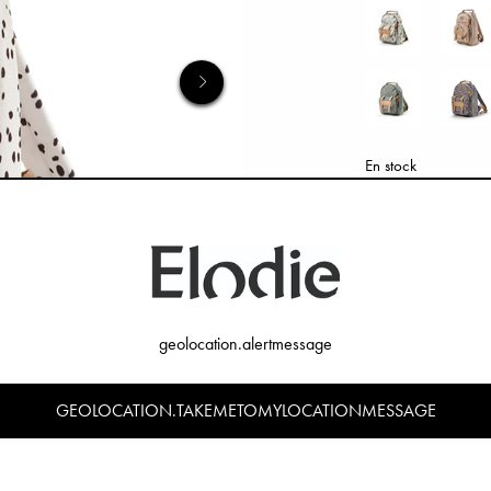
En stock
AJOUTER AU P
geolocation.alertmessage
GEOLOCATION.TAKEMETOMYLOCATIONMESSAGE