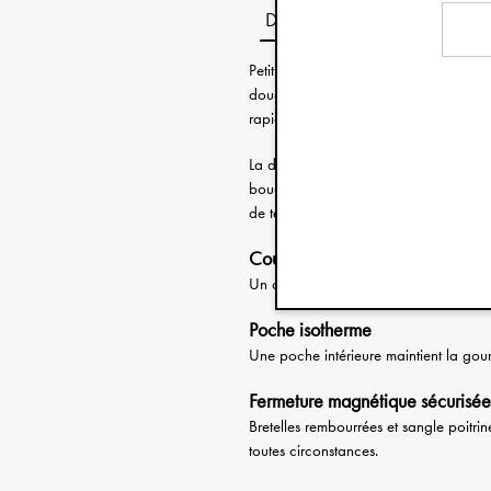
Description
Petit sac à dos enfant pour grandes a
doudou préféré chez mamie. Son design
rapidement un favori des enfants et d
La double fermeture éclair permet d’ouv
boucle magnétique de la sangle poitri
de tension. Une solution sûre et pratiqu
Coussin d’assise inclus
Un coussin doux pour s’asseoir confor
Poche isotherme
Une poche intérieure maintient la gou
Fermeture magnétique sécurisée
Bretelles rembourrées et sangle poitri
toutes circonstances.