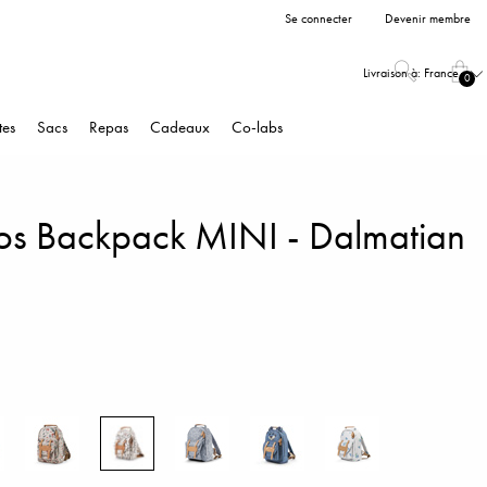
Se connecter
Devenir membre
Livraison à:
France
0
tes
Sacs
Repas
Cadeaux
Co-labs
os Backpack MINI - Dalmatian