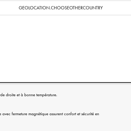
Caractéristiques
GEOLOCATION.CHOOSEOTHERCOUNTRY
ventures, idéal pour une première sortie ou pour emporter son
 soigné, sa qualité supérieure et ses détails astucieux en font
es parents. Convient aux enfants de 1 à 5 ans.
rir entièrement le sac et de retrouver facilement ses affaires. La
ne est facile à manipuler et se détache immédiatement en cas
e pour les petits explorateurs.
tablement lors des pauses.
rde droite et à bonne température.
ne avec fermeture magnétique assurent confort et sécurité en