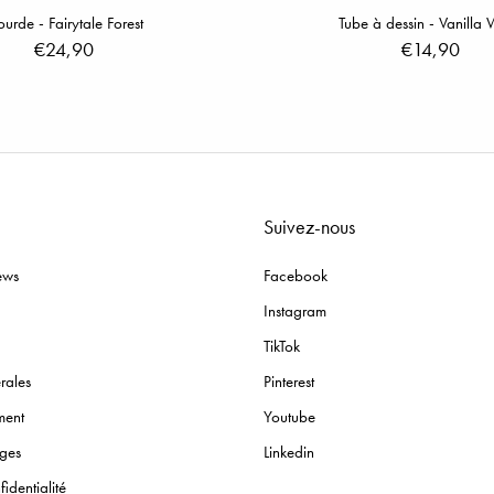
urde - Fairytale Forest
Tube à dessin - Vanilla 
€24,90
€14,90
Suivez-nous
ews
Facebook
Instagram
TikTok
rales
Pinterest
ment
Youtube
nges
Linkedin
identialité