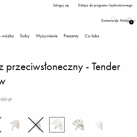
Zaloguj się
Dołącz do programu lojalnościowego
Dostawa do:
Polska
0
o wózka
Torby
Wyżywienie
Prezenty
Co-labs
z przeciwsłoneczny - Tender
ew
,00 zł