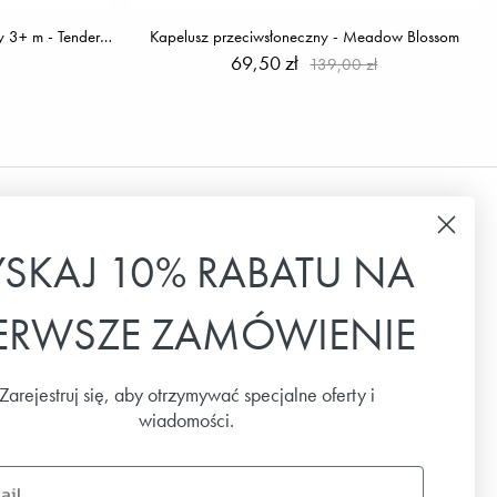
Smoczek bambusowy Ortodontyczny 3+ m - Tender Blue
Kapelusz przeciwsłoneczny - Meadow Blossom
69,50 zł
139,00 zł
Biuletyn
YSKAJ 10% RABATU NA
Zapisz się do naszego newslettera, aby
IERWSZE ZAMÓWIENIE
otrzymywać najnowsze wiadomości, oferty
specjalne i inspiracje.
Zarejestruj się, aby otrzymywać specjalne oferty i
Email
wiadomości.
SUBSKRYBUJ