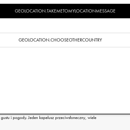
Specyfikacja
GEOLOCATION.TAKEMETOMYLOCATIONMESSAGE
głowy:
GEOLOCATION.CHOOSEOTHERCOUNTRY
m
m
m
 zabawy! Kapelusz przeciwsłoneczny Elodie jest wykonany w
iezwykle miły w dotyku i wygodny. W celu dodatkowej ochrony
krywać szyję. Kapelusze przeciwsłoneczne są niesamowicie
żenia daszka i troczkowi wewnątrz można regulować rozmiar i
 gustu i pogody. Jeden kapelusz przeciwsłoneczny, wiele