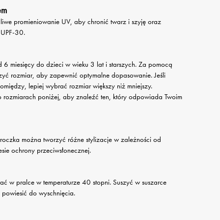
em
liwe promieniowanie UV, aby chronić twarz i szyję oraz
 UPF-30.
d 6 miesięcy do dzieci w wieku 3 lat i starszych. Za pomocą
zyć rozmiar, aby zapewnić optymalne dopasowanie. Jeśli
omiędzy, lepiej wybrać rozmiar większy niż mniejszy.
 rozmiarach poniżej, aby znaleźć ten, który odpowiada Twoim
troczka można tworzyć różne stylizacje w zależności od
esie ochrony przeciwsłonecznej.
ć w pralce w temperaturze 40 stopni. Suszyć w suszarce
 powiesić do wyschnięcia.