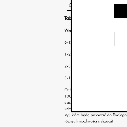
Opis
Tabela rozmiarów:
Wiek: Obwód 
6-12 miesięcy 46-48 cm
1-2 lat 48-50 c
2-3 lat 50-53 c
3-100 lat 53-56 c
Ochrona przed słońcem, gotowość do
100% z bawełny, dzięki czemu jest n
daszek został wydłużony tak, aby za
uniwersalne, a dzięki możliwości zło
styl, które będą pasować do Twojego
różnych możliwości stylizacji!