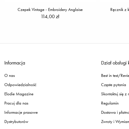
Czepek Vintage - Embroidery Anglaise
Ręcznik z 
114,00 zł
Informacja
Dział obsługi 
O nas
Best in test/Revi
Odpowiedzialność
Częste pytania
Elodie Magazine
Skontaktuj się z
Pracuj dla nas
Regulamin
Informacje prasowe
Dostawa i płatn
Dystrybutorów
Zwroty i Wymia