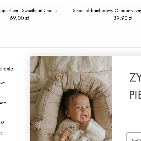
kapturkiem - Sweetheart Charlie
169,00 zł
39,90 zł
klienta
Podążaj za nami
Z
ews
Facebook
P
Instagram
 nami
TikTok
Pinterest
ość
Youtube
ny
Linkedin
Email