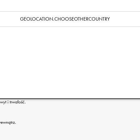
Specyfikacja
GEOLOCATION.CHOOSEOTHERCOUNTRY
stworzone z myślą o małych dłoniach i rodzicach, którzy cenią
iegnący od nadgarstka do kciuka ułatwia wsunięcie dłoni i
cz przy mankiecie chroni przed śniegiem i zimnem, a
apewnia idealne dopasowanie. Wzmocniona, wodoodporna
rawia chwyt. Miękka, ocieplana podszewka zapewnia ciepło
erów. Połącz rękawiczki z paskami na nadgarstki Elodie, aby
ięcych.
yt i trwałość.
wewnątrz.