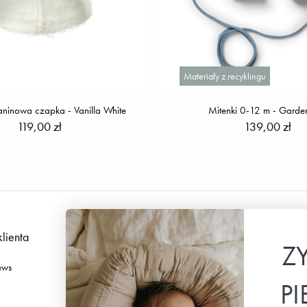
Materiały z recyklingu
aninowa czapka - Vanilla White
Mitenki 0-12 m - Garde
119,00 zł
139,00 zł
klienta
Podążaj za nami
Z
ews
Facebook
P
Instagram