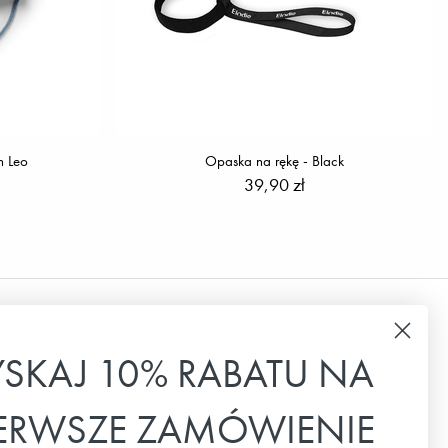
n Leo
Opaska na rękę - Black
39,90 zł
Biuletyn
YSKAJ 10% RABATU NA
Zapisz się do naszego newslettera, aby
IERWSZE ZAMÓWIENIE
otrzymywać najnowsze wiadomości, oferty
specjalne i inspiracje.