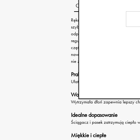
Opis
Rękawiczki dziecięce Elodie zostały 
szybkie ubieranie. Dyskretny zamek b
odpowiednie ułożenie kciuka. Ściąga
regulowany pasek na nadgarstku z
część dłoni zwiększa trwałość i pop
nawet podczas długich zimowych spac
nie zgubiły się podczas zabawy.
Praktyczny zamek przy kciuku
Ułatwia zakładanie rękawiczek dziec
Wodoodporne wzmocnienie
Wytrzymała dłoń zapewnia lepszy chw
Idealne dopasowanie
Ściągacz i pasek zatrzymują ciepło 
Miękkie i ciepłe