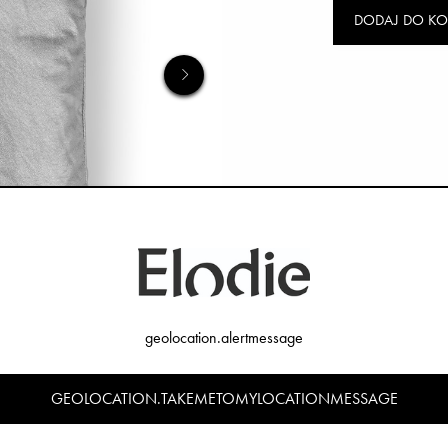
DODAJ DO KO
geolocation.alertmessage
GEOLOCATION.TAKEMETOMYLOCATIONMESSAGE