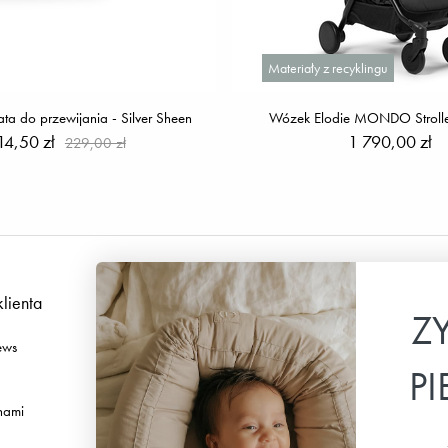
Materiały z recyklingu
ta do przewijania - Silver Sheen
Wózek Elodie MONDO Strolle
14,50 zł
1 790,00 zł
229,00 zł
klienta
Podążaj za nami
Z
ews
Facebook
P
Instagram
 nami
TikTok
Pinterest