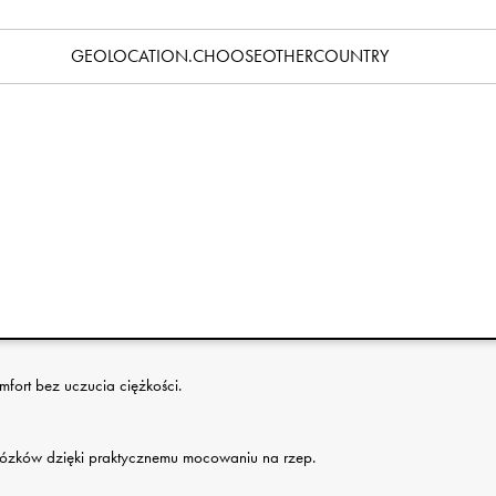
Specyfikacja
GEOLOCATION.CHOOSEOTHERCOUNTRY
die Details sprawiają, że zimowe spacery stają się cieplejsze i
ię je do rączki wózka, gdzie pozostają zawsze na swoim
sz wolnych rąk. Wystarczy wsunąć dłonie do środka, aby
ć, gdy trzeba zająć się dzieckiem, sięgnąć po coś z wózka lub
iatr i lekki deszcz, a wnętrze wypełnia wyjątkowo miękka i
r pasuje do większości dłoni i wózków — praktyczne, stylowe i
rem i lekkim deszczem podczas spacerów.
mfort bez uczucia ciężkości.
 wózków dzięki praktycznemu mocowaniu na rzep.