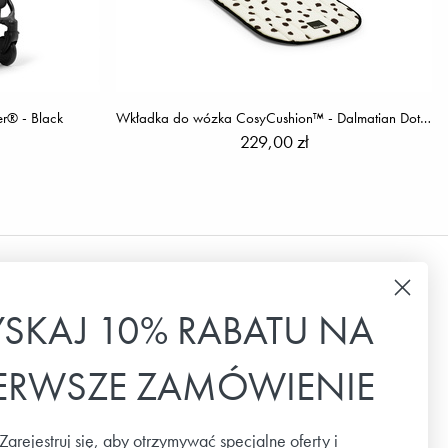
r® - Black
Wkładka do wózka CosyCushion™ - Dalmatian Dots Grande
229,00 zł
Biuletyn
YSKAJ 10% RABATU NA
Zapisz się do naszego newslettera, aby
IERWSZE ZAMÓWIENIE
otrzymywać najnowsze wiadomości, oferty
specjalne i inspiracje.
Zarejestruj się, aby otrzymywać specjalne oferty i
Email