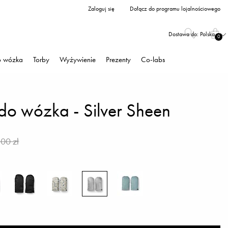
Zaloguj się
Dołącz do programu lojalnościowego
Dostawa do:
Polska
0
o wózka
Torby
Wyżywienie
Prezenty
Co-labs
 do wózka - Silver Sheen
00 zł