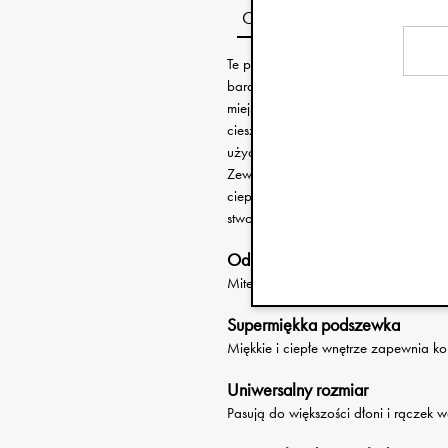
Opis
Te praktyczne mitenki do wózka od Elo
bardziej komfortowe. Łatwo mocuje s
miejscu i są gotowe, gdy potrzebuje
cieszyć się ciepłem, i szybko je wyją
użyć telefonu.
Zewnętrzny materiał jest odporny na w
ciepła wyściółka. Uniwersalny rozmia
stworzone na codzienne spacery.
Odporne na wiatr i wodę
Mitenki do wózka chronią przed wiat
Supermiękka podszewka
Miękkie i ciepłe wnętrze zapewnia ko
Uniwersalny rozmiar
Pasują do większości dłoni i rączek