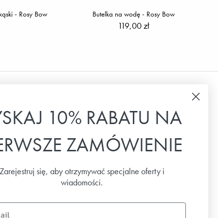
kąski - Rosy Bow
Butelka na wodę - Rosy Bow
119,00 zł
Biuletyn
YSKAJ 10% RABATU NA
Zapisz się do naszego newslettera, aby
IERWSZE ZAMÓWIENIE
otrzymywać najnowsze wiadomości, oferty
specjalne i inspiracje.
Zarejestruj się, aby otrzymywać specjalne oferty i
Email
wiadomości.
SUBSKRYBUJ