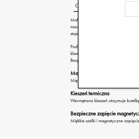
Opis
Mały plecak dziecięcy na wielkie prz
maskotki do babci. Przemyślany desig
staje się ulubieńcem dzieci i rodzicó
Podwójny zamek pozwala łatwo otwor
klamra na pasku piersiowym jest łatwa
Bezpieczne i funkcjonalne rozwiązan
Mata do siedzenia w zestawie
Miękka mata zapewnia komfort podcz
Kieszeń termiczna
Wewnętrzna kieszeń utrzymuje butelkę
Bezpieczne zapięcie magnetyc
Miękkie szelki i magnetyczne zapięc