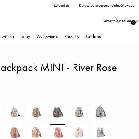
Zaloguj się
Dołącz do programu lojalnościowego
Dostawa do:
Polska
0
o wózka
Torby
Wyżywienie
Prezenty
Co-labs
Backpack MINI - River Rose