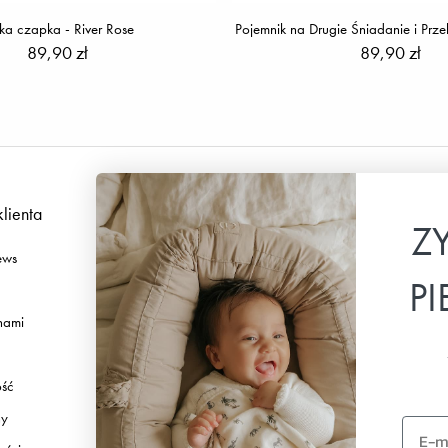
ka czapka - River Rose
Pojemnik na Drugie Śniadanie i Prze
89,90 zł
89,90 zł
klienta
Podążaj za nami
Z
ews
Facebook
P
Instagram
 nami
TikTok
Pinterest
ość
Youtube
ny
Linkedin
Email