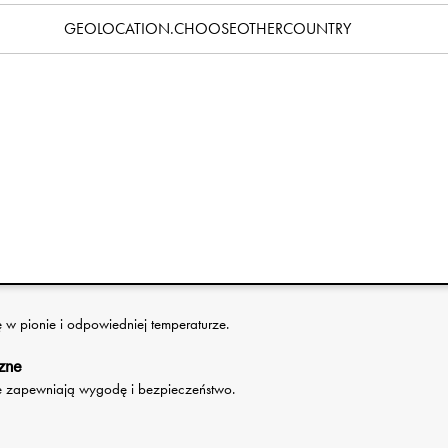
Specyfikacja
GEOLOCATION.CHOOSEOTHERCOUNTRY
ygody – idealny na pierwsze wyjścia lub zabranie ulubionej
n, wysoka jakość i sprytne rozwiązania sprawiają, że szybko
w. Odpowiedni dla dzieci w wieku 1–5 lat.
zyć plecak i szybko znaleźć potrzebne rzeczy. Magnetyczna
 w obsłudze i otwiera się natychmiast, gdy plecak się zahaczy.
ie dla małych odkrywców.
as przerw.
 w pionie i odpowiedniej temperaturze.
zne
ie zapewniają wygodę i bezpieczeństwo.