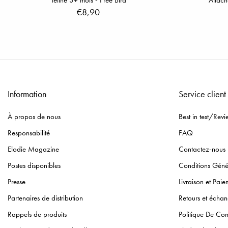
Tétine 3+ mois - Free Bird
Attach
€8,90
Information
Service client
À propos de nous
Best in test/Revi
Responsabilité
FAQ
Elodie Magazine
Contactez-nous
Postes disponibles
Conditions Géné
Presse
Livraison et Paie
Partenaires de distribution
Retours et écha
Rappels de produits
Politique De Conf