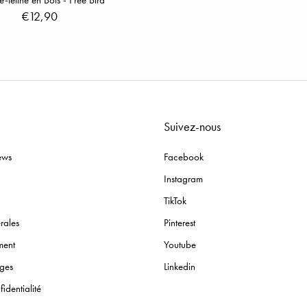
e-tétine en Bois - Free Bird
€12,90
Suivez-nous
ews
Facebook
Instagram
TikTok
rales
Pinterest
ment
Youtube
nges
Linkedin
identialité