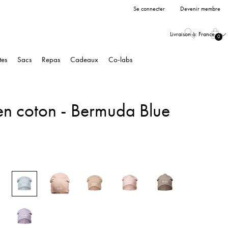
Se connecter
Devenir membre
Livraison à:
France
0
tes
Sacs
Repas
Cadeaux
Co-labs
en coton - Bermuda Blue