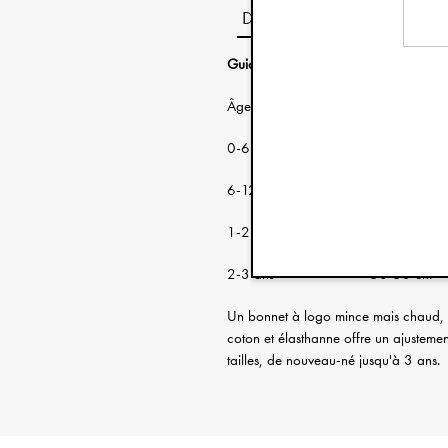
Description
Guide des tailles:
Âge: Circonférence de
0-6 mois 38-46 cm
6-12 mois 46-48 cm
1-2 ans 48-50 cm
2-3 ans 50-53 cm
Un bonnet à logo mince mais chaud, en
coton et élasthanne offre un ajustemen
tailles, de nouveau-né jusqu'à 3 ans.