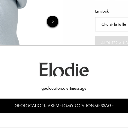
En stock
AJOUTER AU P
geolocation.alertmessage
GEOLOCATION.TAKEMETOMYLOCATIONMESSAGE