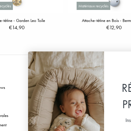
ecyclés
Matériaux recyclés
e-tétine - Garden Leo Toile
Attache-tétine en Bois - Ber
€14,90
€12,90
Suivez-nous
R
ews
Facebook
Instagram
P
TikTok
rales
Pinterest
In
ment
Youtube