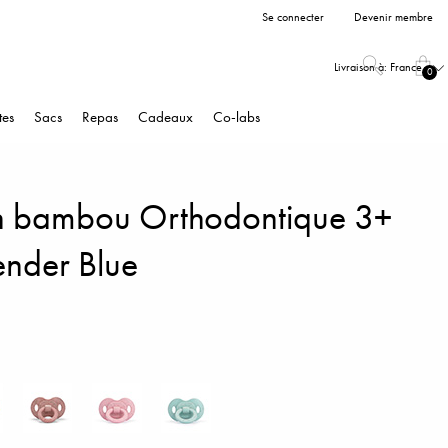
Se connecter
Devenir membre
Livraison à:
France
0
tes
Sacs
Repas
Cadeaux
Co-labs
en bambou Orthodontique 3+
ender Blue