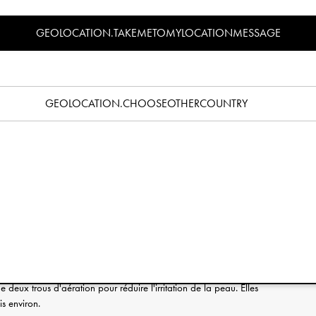
Caractéristiques
GEOLOCATION.TAKEMETOMYLOCATIONMESSAGE
a bonne tétine ? Lisez notre guide des sucettes
ici
.
n de sucettes durables. Sucette, tétine- quel que soit le nom que
nt l'un des biens les plus précieux de votre enfant. La tétine est
GEOLOCATION.CHOOSEOTHERCOUNTRY
eux bébés et parents au cours des premières années, car elle
rer un sentiment de sécurité.
 petits bijoux sont obtenus en mélangeant des fibres de bambou
olyphropylène traditionnel. En utilisant le bambou, une plante à
mme ressource, nous réduisons notre impact environnemental et
 du plastique dans la vie quotidienne.
anneau du bouton leur confèrent un adorable look vintage. Toutes
orti parmi notre catalogue, parfait pour compléter le look et
deux trous d'aération pour réduire l'irritation de la peau. Elles
s environ.