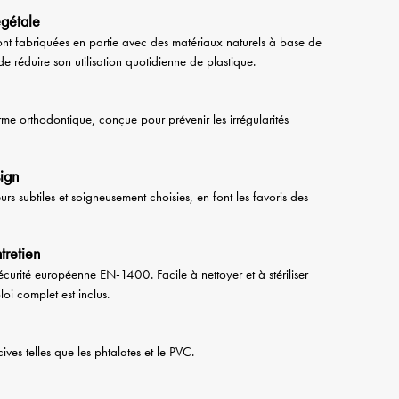
égétale
ont fabriquées en partie avec des matériaux naturels à base de
de réduire son utilisation quotidienne de plastique.
me orthodontique, conçue pour prévenir les irrégularités
sign
rs subtiles et soigneusement choisies, en font les favoris des
ntretien
curité européenne EN-1400. Facile à nettoyer et à stériliser
oi complet est inclus.
es telles que les phtalates et le PVC.