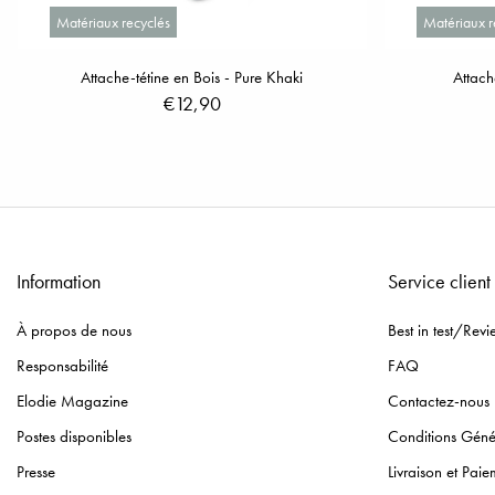
Matériaux recyclés
Matériaux r
Attache-tétine en Bois - Pure Khaki
Attach
€12,90
Information
Service client
À propos de nous
Best in test/Revi
Responsabilité
FAQ
Elodie Magazine
Contactez-nous
Postes disponibles
Conditions Géné
Presse
Livraison et Paie