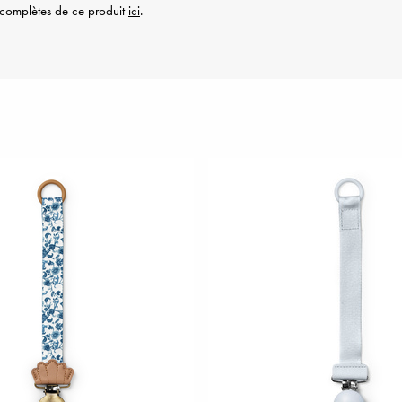
é complètes de ce produit
ici
.