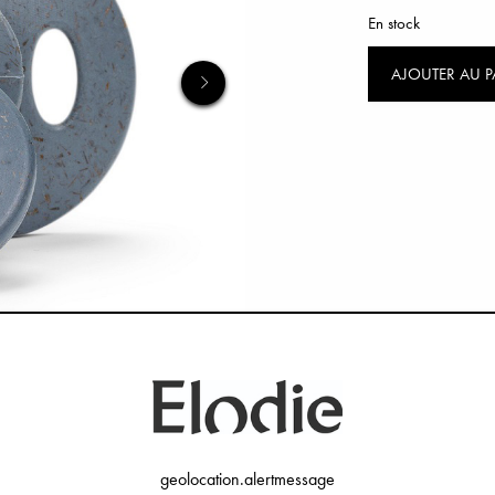
En stock
AJOUTER AU P
geolocation.alertmessage