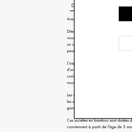
Description
Avez-vous besoin d'aide pour choisir l
Dites bonjour à la prochaine génératio
vous leur donnez, elles sont généraleme
un compagnon constant pour de nombr
peut calmer le nouveau-né et lui procu
L'aspect et le toucher naturels de ces
d'origine végétale avec du plastique p
croissance rapide et renouvelable, co
vous aidons à réduire votre utilisation
Les subtiles nuances de couleur et l'
les sucettes ont un attache-sucette ass
garder la tétine à portée de main.
Ces sucettes en bambou sont dotées de 
conviennent à partir de l'âge de 3 moi