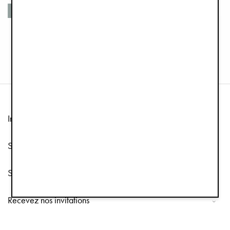
Matériaux recyclés
Matériaux recyclés
Moufles 1-3 ans - Blushing Pink
Combinaison Pilote Bébé - Pink Bouclé
€39,90
€119,00
Information
Service client
Suivez-nous
Recevez nos invitations