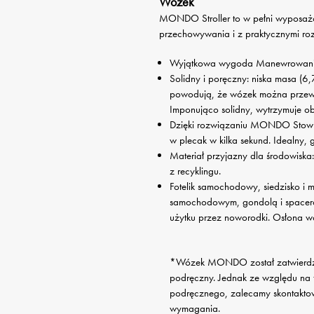
Wózek
MONDO Stroller to w pełni wyposażo
przechowywania i z praktycznymi roz
Wyjątkowa wygoda Manewrowanie i
Solidny i poręczny: niska masa (6,
powodują, że wózek można przewoz
Imponująco solidny, wytrzymuje o
Dzięki rozwiązaniu MONDO Stow 
w plecak w kilka sekund. Idealny,
Materiał przyjazny dla środowisk
z recyklingu.
Fotelik samochodowy, siedzisko i m
samochodowym, gondolą i spacerów
użytku przez noworodki. Osłona wó
*Wózek MONDO został zatwierdzon
podręczny. Jednak ze względu na f
podręcznego, zalecamy skontaktow
wymagania.