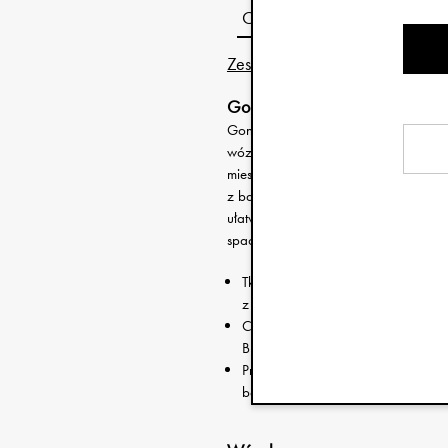
Opis
Zestaw zawierający Elodie 
Gondola
Gondola Elodie jest kompatybilna z
wózka przy użyciu dołączonych ada
miesiąca życia/9 kg. Wewnątrz zna
z bawełny 100%, który można wypra
ułatwia zabranie jej ze sobą. Kiedy 
spacerową.
Tkanina przyjazna dla środowiska
z recyklingu.
Chroni przed słońcem i wiatrem: os
Budka gondoli ma wentylację z osł
Przetestowany i bezpieczny: produ
bezpieczeństwa EN1466:2014/A