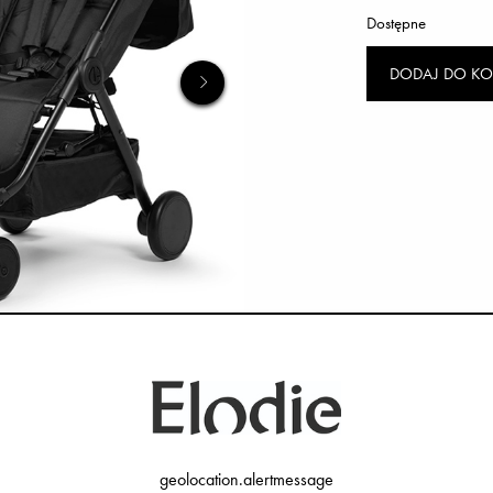
Dostępne
DODAJ DO KO
geolocation.alertmessage