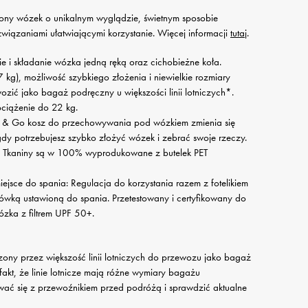
ny wózek o unikalnym wyglądzie, świetnym sposobie
wiązaniami ułatwiającymi korzystanie. Więcej informacji
tutaj
.
 składanie wózka jedną ręką oraz cichobieżne koła.
7 kg), możliwość szybkiego złożenia i niewielkie rozmiary
ić jako bagaż podręczny u większości linii lotniczych*.
bciążenie do 22 kg.
& Go kosz do przechowywania pod wózkiem zmienia się
 gdy potrzebujesz szybko złożyć wózek i zebrać swoje rzeczy.
a: Tkaniny są w 100% wyprodukowane z butelek PET
iejsce do spania: Regulacja do korzystania razem z fotelikiem
ką ustawioną do spania. Przetestowany i certyfikowany do
zka z filtrem UPF 50+.
y przez większość linii lotniczych do przewozu jako bagaż
akt, że linie lotnicze mają różne wymiary bagażu
ać się z przewoźnikiem przed podróżą i sprawdzić aktualne