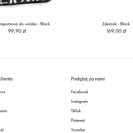
ansportowa do wózka - Black
Zderzak - Black
99,90 zł
169,00 zł
klienta
Podążaj za nami
ews
Facebook
Instagram
 nami
TikTok
Pinterest
ość
Youtube