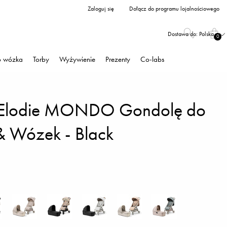
Zaloguj się
Dołącz do programu lojalnościowego
Dostawa do:
Polska
0
o wózka
Torby
Wyżywienie
Prezenty
Co-labs
 Elodie MONDO Gondolę do
 Wózek - Black