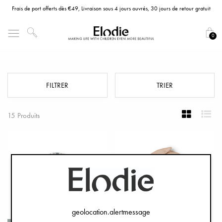
Frais de port offerts dès €49, Livraison sous 4 jours ouvrés, 30 jours de retour gratuit
0
Bavoirs de dentition
FILTRER
TRIER
15 Produits
geolocation.alertmessage