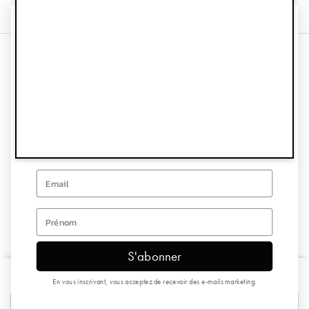
OBTENEZ 10% DE
RÉDUCTION SUR VOTRE
Information
PREMIÈRE COMMANDE
Service client
Inscrivez-vous pour recevoir des offres spéciales et des
nouvelles.
Suivez-nous
Email
Recevez nos invitations
first name
S'abonner
Copyright © 2026 Elodie Details
Bonnet d'hiver - Blue Garden
€24,90
En vous inscrivant, vous acceptez de recevoir des e-mails marketing.