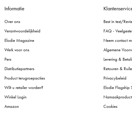
Informatie
Klantenservic
Over ons
Best in test/Revi
Verantwoordelijkheid
FAQ - Veelgeste
Elodie Magazine
Neem contact m
Werk voor ons
Algemene Voor
Pers
Levering & Betal
Distributiepartners
Retouren & Ruil
Product terugroepacties
Privacybeleid
Wilt u retailer worden?
Elodie Flagship 
Winkel Login
Namaakproduct
Amazon
Cookies