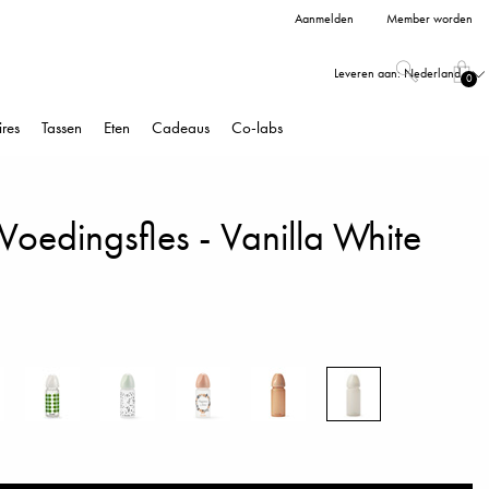
Aanmelden
Member worden
Leveren aan:
Nederland
0
res
Tassen
Eten
Cadeaus
Co-labs
oedingsfles - Vanilla White