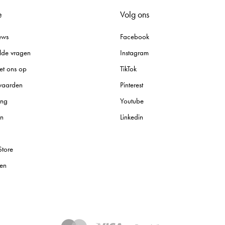
e
Volg ons
ews
Facebook
lde vragen
Instagram
et ons op
TikTok
waarden
Pinterest
ing
Youtube
en
Linkedin
Store
en