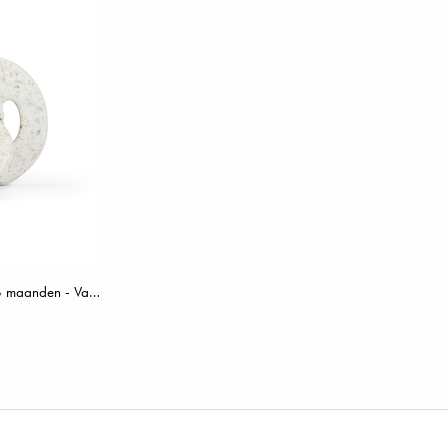
Bamboe Fopspeen Natuurrubber 0-6 maanden - Vanilla White