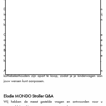
De Mondo-wandelwagen kan met één hand worden voortgeduwd en
is voorzien van geruisloze wielen die 360 graden kunnen draaien. Hij
verandert in een klein IATA-gecertificeerd reisformaat door hem met één
hand in te klappen, en de wielen zijn afneembaar.
Onze kinderwagens zijn voorzien van handige opbergvakken, zodat je
onderweg extra ruimte hebt voor al je benodigdheden. Onze
MONDO-wandelwagen wordt geleverd met de "Stow & Go
Backpack", waarmee je het opbergvak binnen een paar seconden
verandert in een handige rugzak. Hij kan bovendien aan je
handbagage worden bevestigd, en is daardoor de ideale reisuitrusting.
Add-ons zoals bumperstangen, autostoeladapters en
koffiebekerhouders zijn apart te koop, zodat je je kinderwagen aan
jouw wensen kunt aanpassen.
Elodie MONDO Stroller Q&A
Wij hebben de meest gestelde vragen en antwoorden voor u