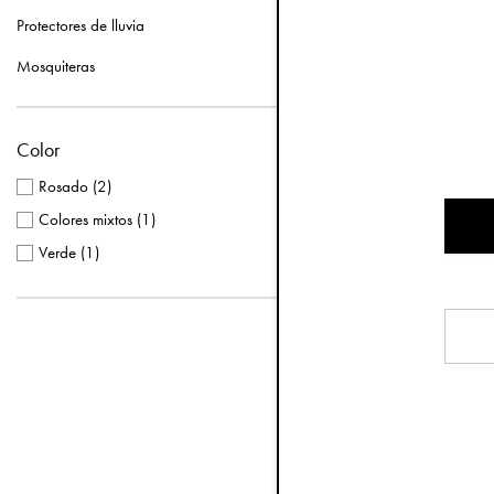
Protectores de lluvia
Mosquiteras
Color
Rosado
(
2
)
Colores mixtos
(
1
)
Juguete par
Verde
(
1
)