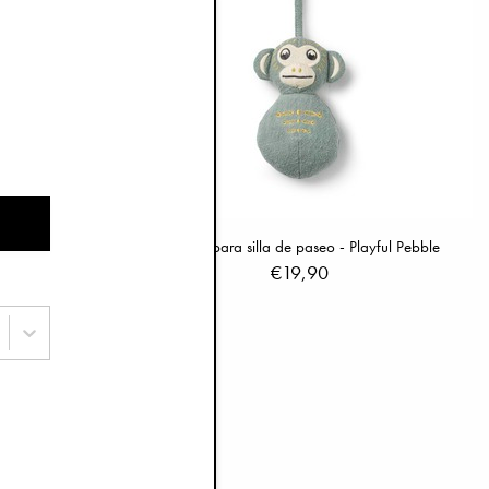
orian The Fox
Juguete para silla de paseo - Playful Pebble
€19,90