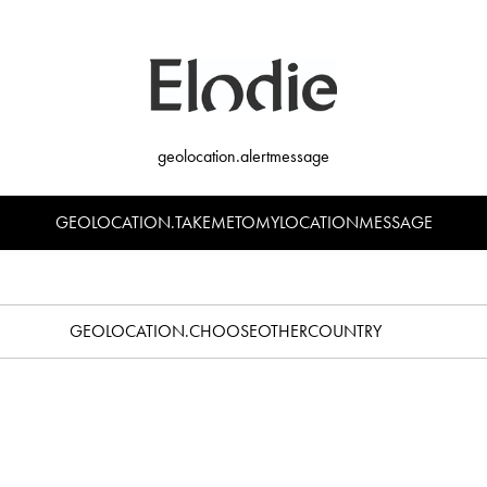
geolocation.alertmessage
GEOLOCATION.TAKEMETOMYLOCATIONMESSAGE
a silla de paseo - Candy Stripes
Juguete para silla de paseo - Fl
€19,90
€19,90
GEOLOCATION.CHOOSEOTHERCOUNTRY