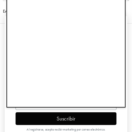
Enviar
¡CONSIGUE UN 10%
DE DESCUENTO EN TU
Información
PRIMER PEDIDO!
Servicio de atención al cliente
Regístrate para recibir ofertas especiales y actualizaciones
Síguenos
Email
Hoja informativa
first name
Suscribir
Copyright © 2026 Elodie Details
Al registrarse, acepta recibir marketing por correo electrónico.