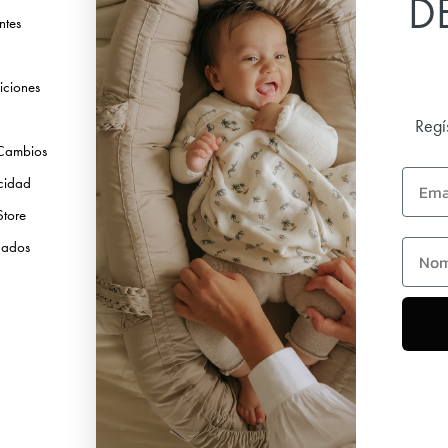
D
ntes
Instagram
TikTok
iciones
Pinterest
Youtube
Regí
 Cambios
Linkedin
Email
acidad
Store
first 
icados
Copyright © 2026 Elodie Details