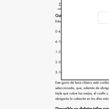
Descripción
Guía de tallas:
Edad: Circunferencia 
0-6 meses 38-46 cm
6-12 meses 46-48 cm
1-2 años 48-50 cm
2-3 años 50-53 cm
3-100 años 53-56 cm
Este gorro de lana clásico está con
seleccionada, que, además de abriga
triple que cubre las orejas, el cuello y
abrigarás la cabecita en los días más 
Disponible en distintas tallas pa