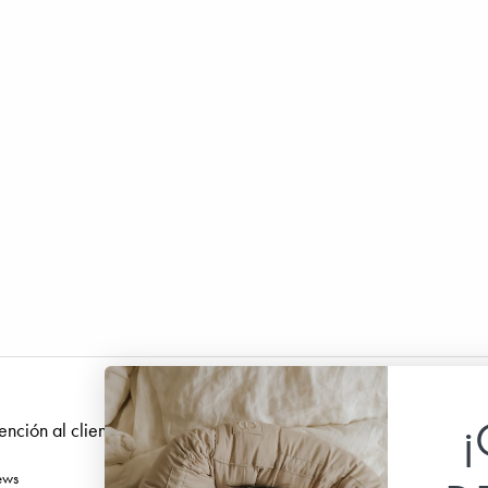
¡
ención al cliente
Síguenos
ews
Facebook