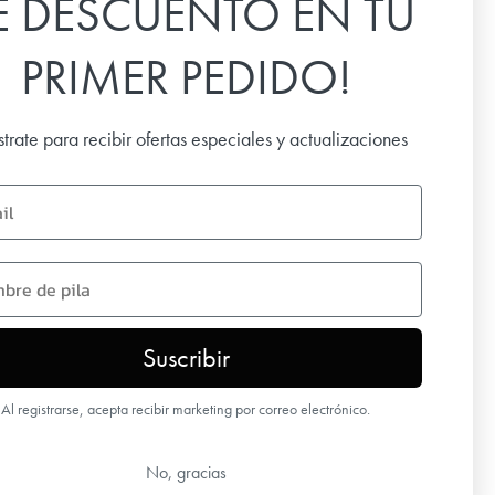
E DESCUENTO EN TU
las últimas noticias, ofertas especiales e
inspiración.
PRIMER PEDIDO!
Email
strate para recibir ofertas especiales y actualizaciones
SUSCRIBIR
name
Suscribir
Al registrarse, acepta recibir marketing por correo electrónico.
No, gracias