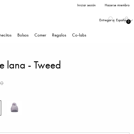
Iniciar sesión
Hacerse miembro
Entregar a:
España
0
hecitos
Bolsos
Comer
Regalos
Co-labs
e lana - Tweed
90