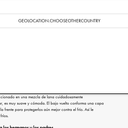
Especificación
GEOLOCATION.CHOOSEOTHERCOUNTRY
de la cabeza:
feccionado en una mezcla de lana cuidadosamente
r, es muy suave y cómoda. El bajo vuelto conforma una capa
 la frente para protegerlos aún mejor contra el frío. Así le
fríos.
ra los hermanos y los padres