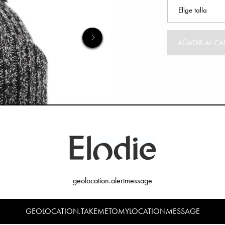
AÑADIR AL C
geolocation.alertmessage
GEOLOCATION.TAKEMETOMYLOCATIONMESSAGE