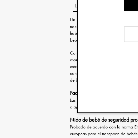
Descripción
Un nido portátil es perfecto para los 
nacido y su familia. El nido crea un
habitación a otra de forma fácil y se
bebé cerca de ti.
Confeccionado con un tejido exterio
espuma suave se coloca encima de un 
extralargas, se puede trasladar de fo
con la norma EN 1466:2023, que cum
de bebés.
Facilidad de transporte
Las largas correas y su bajo peso per
o agitar excesivamente el nido, ya qu
Nido de bebé de seguridad pr
Probado de acuerdo con la norma E
europeas para el transporte de bebés