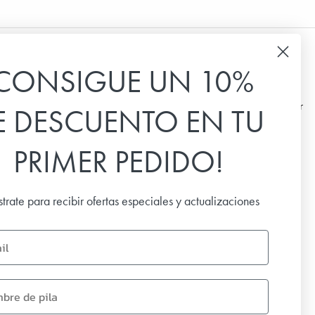
CONSIGUE UN 10%
Hoja informativa
E DESCUENTO EN TU
Suscríbete a nuestro boletín de noticias para recibir
las últimas noticias, ofertas especiales e
inspiración.
PRIMER PEDIDO!
Email
strate para recibir ofertas especiales y actualizaciones
SUSCRIBIR
name