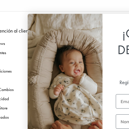
¡
ención al cliente
Síguenos
ews
Facebook
D
ntes
Instagram
TikTok
iciones
Pinterest
Youtube
Regí
 Cambios
Linkedin
Email
acidad
Store
first 
icados