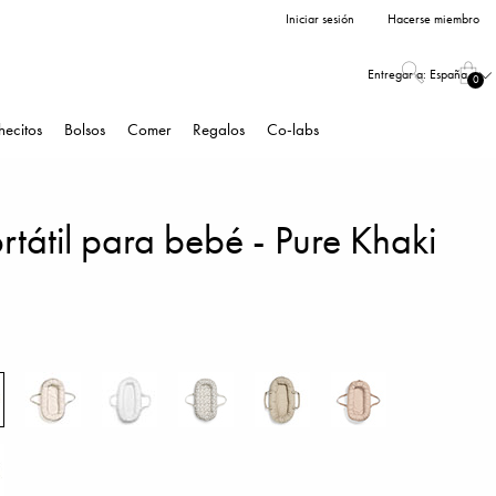
Iniciar sesión
Hacerse miembro
Entregar a:
España
0
hecitos
Bolsos
Comer
Regalos
Co-labs
tátil para bebé - Pure Khaki