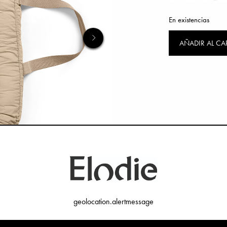
En existencias
AÑADIR AL C
geolocation.alertmessage