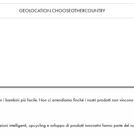
a a Stoccolma, poi in Svezia e infine in tutto il mondo. La clip portaciuccio riman
GEOLOCATION.CHOOSEOTHERCOUNTRY
o fino a diventare un noto marchio internazionale con sede a Stoccolma, con 
di prodotti per neonati e bambini, che vanno da ciucci e bavaglini a passeggi
o con passione che un bel design porti gioia alla vita.
bambini più facile. Non ci arrendiamo finché i nostri prodotti non vincono i 
zioni intelligenti, upcycling e sviluppo di prodotti innovativi fanno parte del 