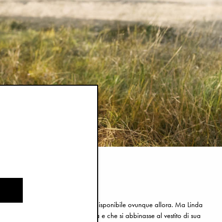
per neonati e bambini piccoli era disponibile ovunque allora. Ma Linda
a clip portaciuccio, che fosse bella e che si abbinasse al vestito di sua