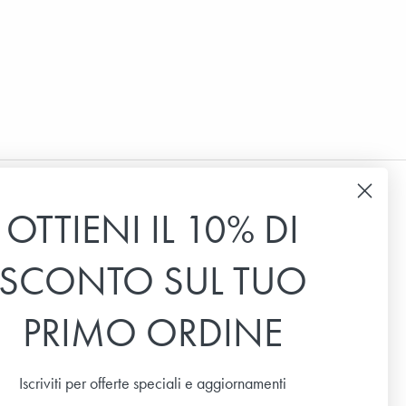
OTTIENI IL 10% DI
Ricevi i nostri inviti
SCONTO SUL TUO
Iscriviti alla nostra newsletter per ricevere le ultime
notizie, le offerte speciali, suggerimenti e spunti.
PRIMO ORDINE
Email
Iscriviti per offerte speciali e aggiornamenti
SOTTOSCRIVI