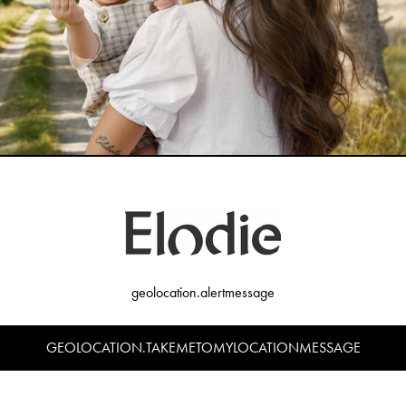
geolocation.alertmessage
GEOLOCATION.TAKEMETOMYLOCATIONMESSAGE
Linda Sätterström ebbe la sua prima figlia, Elodie. Abbigliamento di design 
ti necessari per la vita con un bambino. Così sviluppò il suo primo prodotto, un