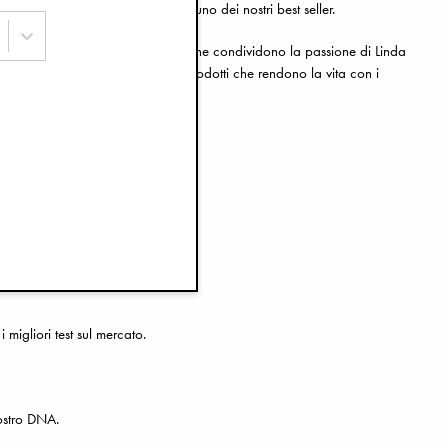
e il prodotto di punta di Elodie e uno dei nostri best seller.
un fantastico team di dipendenti che condividono la passione di Linda
ni e accessori per passeggini; prodotti che rendono la vita con i
migliori test sul mercato.
nostro DNA.