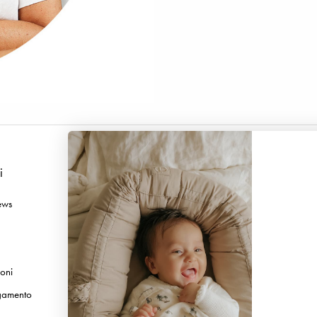
i
Seguici
ews
Facebook
Instagram
TikTok
ioni
Pinterest
gamento
Youtube