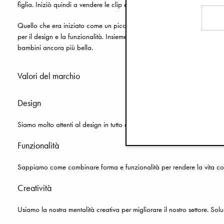
figlia. Iniziò quindi a vendere le clip e l'idea colpì altri genitori. Prim
Quello che era iniziato come un piccolo progetto fai-da-te è cresciut
per il design e la funzionalità. Insieme hanno creato una vasta gamma 
bambini ancora più bella.
Valori del marchio
Design
Siamo molto attenti al design in tutto ciò che facciamo, perché crediam
Funzionalità
Sappiamo come combinare forma e funzionalità per rendere la vita con i 
Creatività
Usiamo la nostra mentalità creativa per migliorare il nostro settore. Solu