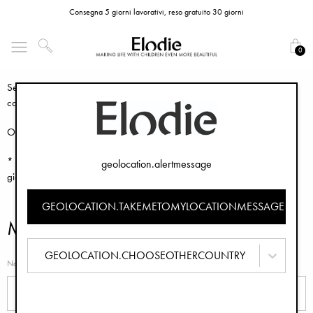
Consegna 5 giorni lavorativi, reso gratuito 30 giorni
Hai domande sul tuo ordine o su un prodotto? Nelle nostre
FAQ
troverai
0
le risposte alle domande più comuni.
Se non trovi la risposta che cerchi, contatta il nostro servizio clienti
compilando il modulo di contatto sottostante.
Orari di apertura: Lunedì - Venerdì
* Ci proponiamo di rispondere a tutte le richieste entro 24 ore, ma nei
geolocation.alertmessage
giorni di punta potrebbero essere necessarie fino a 36 ore.
GEOLOCATION.TAKEMETOMYLOCATIONMESSAGE
Modulo di Contatto
GEOLOCATION.CHOOSEOTHERCOUNTRY
Nome