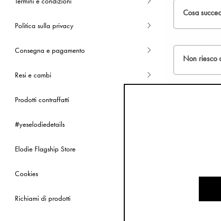
Termini e condizioni
informazioni 
Cosa succed
Politica sulla privacy
Nessun probl
Consegna e pagamento
indirizzo e-ma
Non riesco a
Resi e cambi
Puoi cambiare
Prodotti contraffatti
siamo in gra
Posso cambia
#yeselodiedetails
No, una volt
apprezzi le 
Elodie Flagship Store
Posso usare 
Cookies
Al momento si
indirizzo di 
Come faccio 
Richiami di prodotti