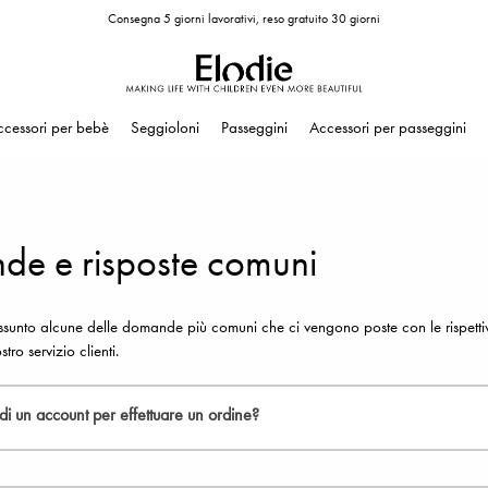
Consegna 5 giorni lavorativi, reso gratuito 30 giorni
ccessori per bebè
Seggioloni
Passeggini
Accessori per passeggini
e e risposte comuni
sunto alcune delle domande più comuni che ci vengono poste con le rispettive
ostro
servizio clienti
.
i un account per effettuare un ordine?
sigliamo di crearne uno. Nel tuo account avrai accesso alle tue pagine persona