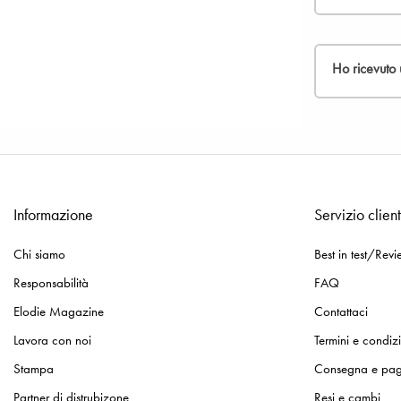
Se l'e
Una volta che
conse
emesso da par
Se vuoi effet
Compil
effettuare un
Inseri
Ho ricevuto 
Ricordati di 
rimborsato.
Se pensi che 
del problema 
Se hai delle 
Poiché abbiam
nostro servizio
Informazione
Servizio client
Se hai acquis
Chi siamo
Best in test/Revi
soluzione, po
Responsabilità
FAQ
Elodie Magazine
Contattaci
Lavora con noi
Termini e condiz
Stampa
Consegna e pa
Partner di distrubizone
Resi e cambi