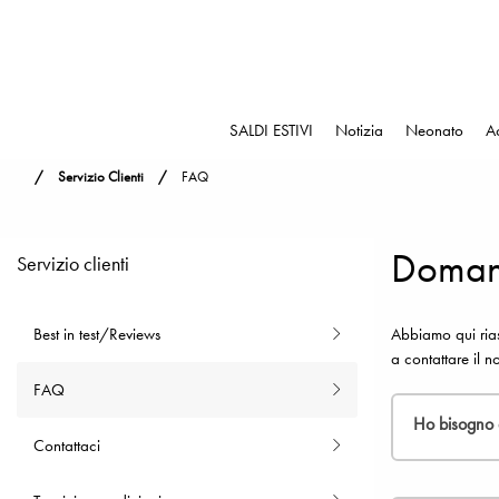
SALDI ESTIVI
Notizia
Neonato
A
Servizio Clienti
FAQ
Domand
Servizio clienti
Best in test/Reviews
Abbiamo qui rias
a contattare il n
FAQ
Ho bisogno d
Contattaci
No, ma ti con