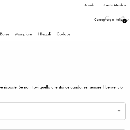
Accedi
Diventa Membro
Consegnare a:
Italia
0
Borse
Mangiare
I Regali
Co-labs
 risposte. Se non trovi quello che stai cercando, sei sempre il benvenuto
li dove potrai vedere lo stato dei tuoi ordini insieme alle tue