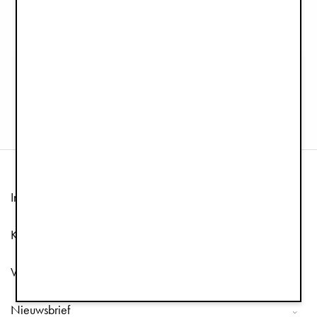
Mondo Bekerhouder - Black
Autostoeladapter
€25,90
€49,90
Informatie
Klantenservice
Volg ons
Nieuwsbrief