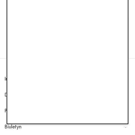
Mitenki 0-12 m - Meadow Flower
Śpiworek - Pink Bouclé
49,50 zł
349,50 zł
99,00 zł
699,00 zł
Informacja
Dział obsługi klienta
Podążaj za nami
Biuletyn