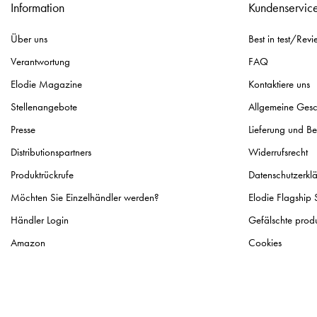
Information
Kundenservic
Über uns
Best in test/Revi
Verantwortung
FAQ
Elodie Magazine
Kontaktiere uns
Stellenangebote
Allgemeine Ges
Presse
Lieferung und B
Distributionspartners
Widerrufsrecht
Produktrückrufe
Datenschutzerkl
Möchten Sie Einzelhändler werden?
Elodie Flagship 
Händler Login
Gefälschte prod
Amazon
Cookies