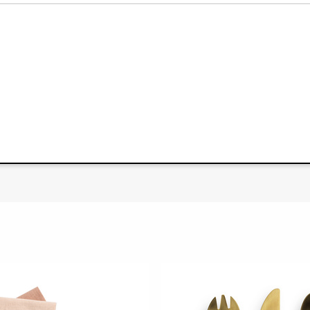
Spezifikation
zellan mit vergoldeten Kanten und Tierprint ist in einer
für die Verwendung durch kleine Kinder geeignet ist. Teller und
sonderen festlichen Anlässen verwendet werden.
rfekt für Geburtstage oder Taufen eignet und auf die
timmt ist.
 21 cm. Die Schale hat einen Durchmesser von 10 cm und eine