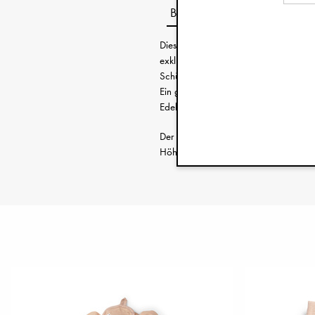
Beschreibung
Dieses bezaubernde Geschirrset aus Por
exklusiven und robusten Qualität, die 
Schüssel können im Alltag oder zu be
Ein großartiges Geschenk, das sich pe
Edelstahlbesteck-Sets von Elodie abges
Der Teller hat einen Durchmesser von
Höhe von 5,7 cm.