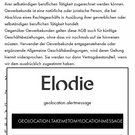
ihrer selbständigen beruflichen Tätigkeit zugerechnet werden können.
Gewerbekunde ist eine natürliche oder juristische Person, die bei
Abschluss eines Rechtsgeschäfts in Ausübung ihrer gewerblichen oder
selbständigen beruflichen Tätigkeit handelt.
Gegenüber Gewerbekunden gelten diese AGB auch für künftige
Geschäftsbeziehungen, ohne dass wir nochmals auf sie hinweisen
müssten. Verwendet der Gewerbekunde entgegenstehende oder
ergänzende Allgemeine Geschäftsbedingungen, wird deren Geltung
hiermit widersprochen. Sie werden nur dann Vertragsbestandteil, wenn
wir dem ausdrücklich zugestimmt haben.
2. Vertragspartner, Vertragsschluss
Zustandekommen des Kaufvertrags mit Elodie Details AB
geolocation.alertmessage
Die Darstellung der Produkte im Webshop ist kein rechtlich bindendes
Angebot, sondern ein unverbindlicher Online-Katalog. Sie können
unsere Produkte zunächst unverbindlich in den Warenkorb legen und
GEOLOCATION.TAKEMETOMYLOCATIONMESSAGE
Ihre Eingaben vor Absenden Ihrer verbindlichen Bestellung jederzeit
korrigieren, indem Sie die hierfür im Bestellablauf vorgesehenen und