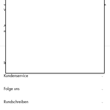
widerrufen Sie zudem den Darlehensvertrag, wenn Ihnen auch dafür ein
Widerrufsrecht zusteht.
AGB erstellt mit dem Trusted Shops Rechtstexter in Kooperation
mit Wilde Beuger Solmecke Rechtsanwälte.
Information
Kundenservice
Folge uns
Rundschreiben