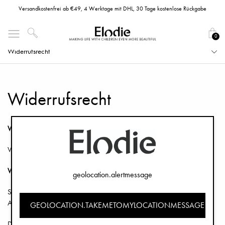
Versandkostenfrei ab €49, 4 Werktage mit DHL, 30 Tage kostenlose Rückgabe
0
Widerrufsrecht
Widerrufsrecht
Widerrufsbelehrung
Verbraucher haben ein dreißigtägiges Widerrufsrecht.
Widerrufsrecht
geolocation.alertmessage
Sie haben das Recht, diesen Vertrag innerhalb von dreißig Tagen ohne
Angabe von Gründen zu widerrufen.
GEOLOCATION.TAKEMETOMYLOCATIONMESSAGE
Die Widerrufsfrist beträgt dreißig Tage ab dem Tag, an dem Sie oder