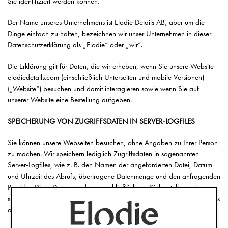
Sie identifiziert werden können.
Der Name unseres Unternehmens ist Elodie Details AB, aber um die
Dinge einfach zu halten, bezeichnen wir unser Unternehmen in dieser
Datenschutzerklärung als „Elodie“ oder „wir“.
Die Erklärung gilt für Daten, die wir erheben, wenn Sie unsere Website
elodiedetails.com (einschließlich Unterseiten und mobile Versionen)
(„Website“) besuchen und damit interagieren sowie wenn Sie auf
unserer Website eine Bestellung aufgeben.
SPEICHERUNG VON ZUGRIFFSDATEN IN SERVER-LOGFILES
Sie können unsere Webseiten besuchen, ohne Angaben zu Ihrer Person
zu machen. Wir speichern lediglich Zugriffsdaten in sogenannten
Server-Logfiles, wie z. B. den Namen der angeforderten Datei, Datum
und Uhrzeit des Abrufs, übertragene Datenmenge und den anfragenden
Provider. Diese Daten werden ausschließlich zur Sicherstellung eines
störungsfreien Betriebs der Seite und zur Verbesserung unseres Angebots
ausgewertet und erlauben uns keinen Rückschluss auf Ihre Person.