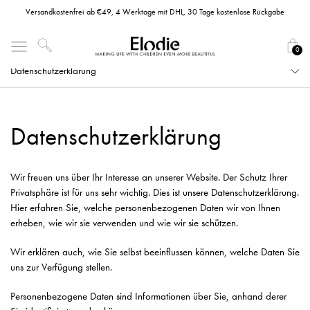
Versandkostenfrei ab €49, 4 Werktage mit DHL, 30 Tage kostenlose Rückgabe
0
Datenschutzerklärung
Datenschutzerklärung
Wir freuen uns über Ihr Interesse an unserer Website. Der Schutz Ihrer
Privatsphäre ist für uns sehr wichtig. Dies ist unsere Datenschutzerklärung.
Hier erfahren Sie, welche personenbezogenen Daten wir von Ihnen
erheben, wie wir sie verwenden und wie wir sie schützen.
Wir erklären auch, wie Sie selbst beeinflussen können, welche Daten Sie
uns zur Verfügung stellen.
Personenbezogene Daten sind Informationen über Sie, anhand derer