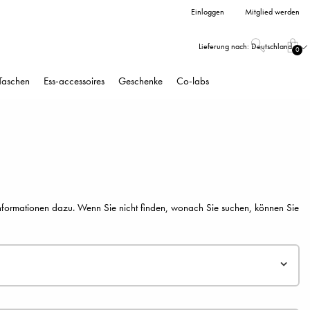
Einloggen
Mitglied werden
Lieferung nach:
Deutschland
0
Taschen
Ess-accessoires
Geschenke
Co-labs
 Informationen dazu. Wenn Sie nicht finden, wonach Sie suchen, können Sie
Ihren eigenen persönlichen Seiten, wo Sie den Status Ihrer Bestellungen