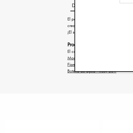
Descripción
El paquete preescolar definitivo de 
creado para todas las aventuras de t
¡El set preescolar perfecto para darte
Productos
El conjunto incluye los siguientes prod
Mochila Backpack MINI - River Rose
Fiambrera Infantil - Rosy Bow
Botella de agua - Rosy Bow