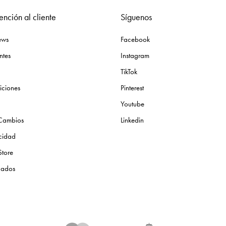
ención al cliente
Síguenos
ews
Facebook
ntes
Instagram
TikTok
iciones
Pinterest
Youtube
 Cambios
Linkedin
acidad
Store
icados