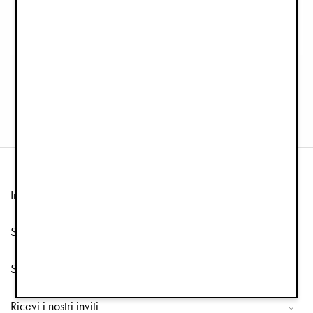
Materiali riciclati
Clip per Ciuccio Legno - All About Bows
Clip per Ciuccio - Pimpernel
€14,90
€14,90
Informazione
Servizio clienti
Seguici
Ricevi i nostri inviti