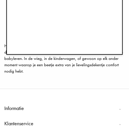
Mousseline Deken - Pimpernel
Mousseline Deken - Blue Garden
€24,90
€19,90
1
2
>>
Hier vind je een grote verscheidenheid aan Oeko-Tex gecertificeerde
dekentjes, die geschikt zijn voor verschillende scenario's in het moderne
babyleven. In de wieg, in de kinderwagen, of gewoon op elk ander
moment waarop je een beetje extra van je lievelingsdekentje comfort
nodig hebt.
Informatie
Klantenservice