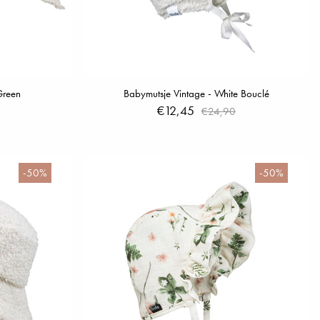
Green
Babymutsje Vintage - White Bouclé
€12,45
€24,90
-50%
-50%