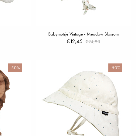
Babymutsje Vintage - Meadow Blossom
€12,45
€24,90
-50%
-50%