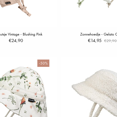
tsje Vintage - Blushing Pink
Zonnehoedje - Gelato 
€24,90
€14,95
€29,90
-50%