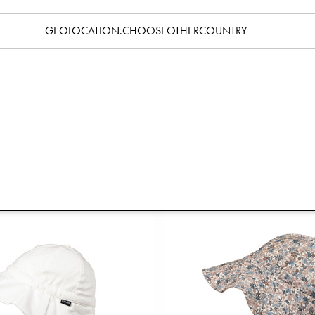
GEOLOCATION.CHOOSEOTHERCOUNTRY
nnehoedje - Hazy Jade
Zonnehoedje - Misty P
€29,90
€29,90