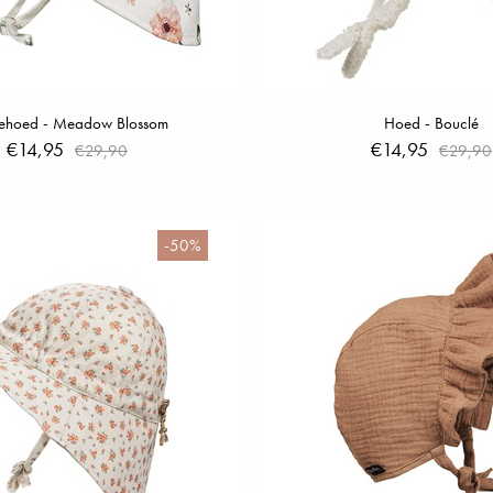
ehoed - Meadow Blossom
Hoed - Bouclé
€14,95
€14,95
€29,90
€29,90
-50%