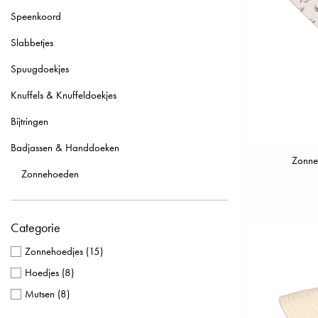
Speenkoord
Slabbetjes
Spuugdoekjes
Knuffels & Knuffeldoekjes
Bijtringen
Badjassen & Handdoeken
Zonne
Zonnehoeden
Categorie
Zonnehoedjes
(
15
)
Hoedjes
(
8
)
Mutsen
(
8
)