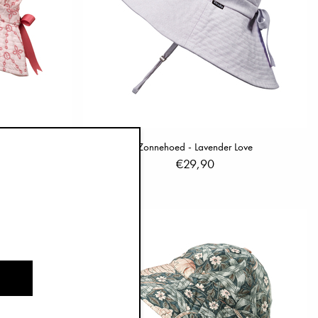
laise Pink
Zonnehoed - Lavender Love
€29,90