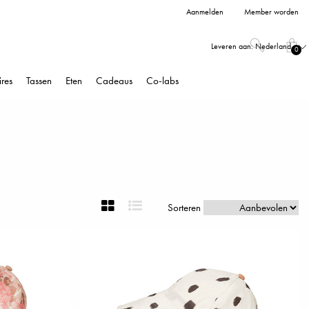
Aanmelden
Member worden
Leveren aan:
Nederland
0
res
Tassen
Eten
Cadeaus
Co-labs
Sorteren