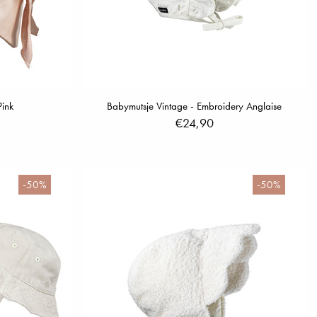
ink
Babymutsje Vintage - Embroidery Anglaise
€24,90
-50%
-50%