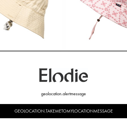
onnehoed - Oat White
Zonnehoed - Embroidery Ang
€29,90
€34,90
geolocation.alertmessage
GEOLOCATION.TAKEMETOMYLOCATIONMESSAGE