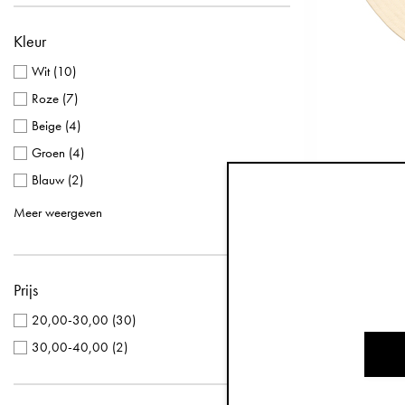
Kleur
Wit
(
10
)
Roze
(
7
)
Beige
(
4
)
Groen
(
4
)
Blauw
(
2
)
Z
Meerkleurig
(
2
)
Meer weergeven
Geel
(
1
)
Paars
(
1
)
Prijs
Terracotta
(
1
)
20,00-30,00
(
30
)
30,00-40,00
(
2
)