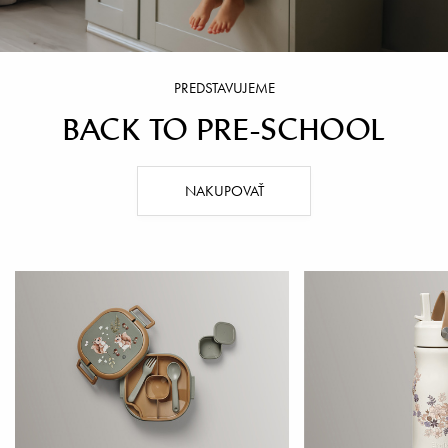
PREDSTAVUJEME
BACK TO PRE-SCHOOL
NAKUPOVAŤ