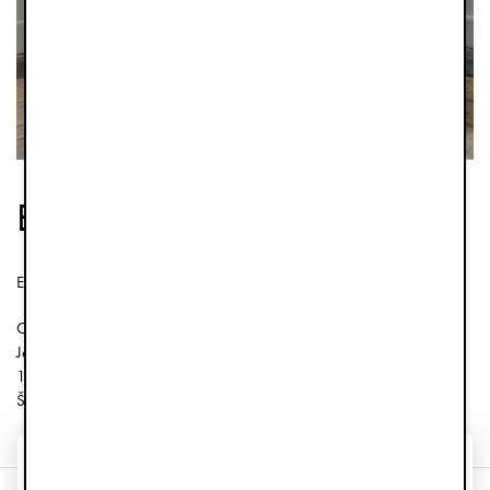
Elodie Flagship Store
Elodie Details AB
Org. 556745-7295
Jakobsbergsgatan 16
111 44 ​​Štokholm
Švédsko