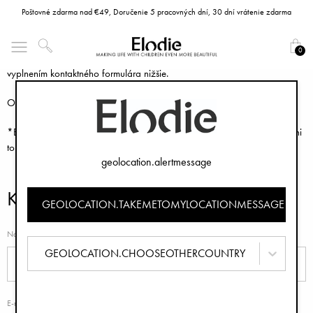
Poštovné zdarma nad €49, Doručenie 5 pracovných dní, 30 dní vrátenie zdarma
Máte otázky týkajúce sa vašej objednávky, produktu alebo nám chcete
0
poskytnúť spätnú väzbu? Neváhajte kontaktovať náš zákaznícky servis
vyplnením kontaktného formulára nižšie.
Otváracie hodiny: Pondelok - Piatok
*Budeme sa snažiť odpovedať každému do 24 hodín, avšak v rušné dni
to môže trvať až 36 hodín.
geolocation.alertmessage
Kontaktný formulár
GEOLOCATION.TAKEMETOMYLOCATIONMESSAGE
Názov
GEOLOCATION.CHOOSEOTHERCOUNTRY
E-mail