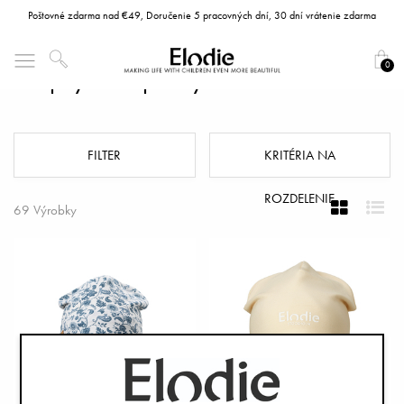
Poštovné zdarma nad €49, Doručenie 5 pracovných dní, 30 dní vrátenie zdarma
0
Čiapky a čiapočky
FILTER
KRITÉRIA NA
ROZDELENIE
69 Výrobky