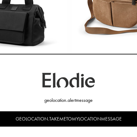
ltasche Wide Frame - Black
Kinderwagen Organizer Half Moon
€99,90
€69,90
geolocation.alertmessage
GEOLOCATION.TAKEMETOMYLOCATIONMESSAGE