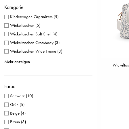
Kategorie
Kinderwagen Organizers
(
5
)
Wickeltaschen
(
5
)
Wickeltaschen Soft Shell
(
4
)
Wickeltaschen Crossbody
(
3
)
Wickeltaschen Wide Frame
(
3
)
Wickeltasche Moon Bag
(
2
)
Mehr anzeigen
Wickeltas
Wickeltaschen Quilted
(
2
)
Kinderwagen Accessoires
(
1
)
Farbe
Wickeltasche BackPack City
(
1
)
Wickeltaschen Braided Leather
(
1
)
Schwarz
(
10
)
Grün
(
5
)
Beige
(
4
)
Braun
(
3
)