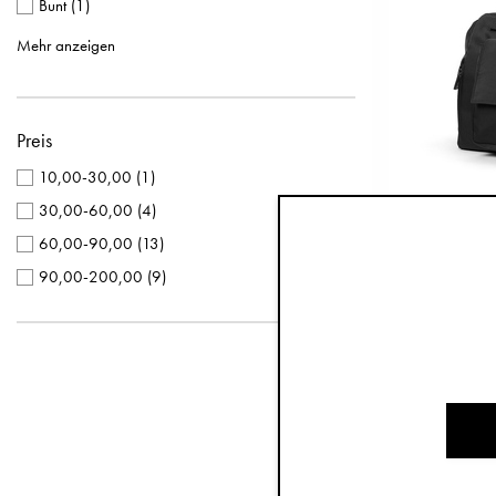
Bunt
(
1
)
Greige
(
1
)
Mehr anzeigen
Rosa
(
1
)
Terrakotta
(
1
)
Preis
Weiß
(
1
)
10,00-30,00
(
1
)
30,00-60,00
(
4
)
Wicke
60,00-90,00
(
13
)
90,00-200,00
(
9
)