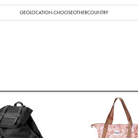
GEOLOCATION.CHOOSEOTHERCOUNTRY
sche Wide Frame - Hazy Jade
Wickeltasche Crossbody - 
€99,90
€79,90