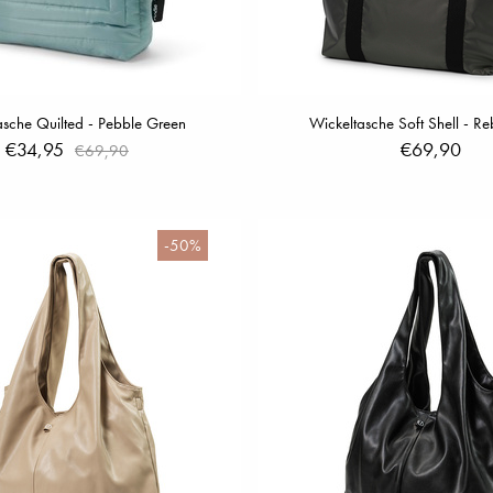
asche Quilted - Pebble Green
Wickeltasche Soft Shell - R
€34,95
€69,90
€69,90
-50%