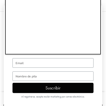
¡CONSIGUE UN 10%
DE DESCUENTO EN TU
Información
PRIMER PEDIDO!
Servicio de atención al cliente
Regístrate para recibir ofertas especiales y actualizaciones
Síguenos
Email
Hoja informativa
first name
Suscribir
Copyright © 2026 Elodie Details
Al registrarse, acepta recibir marketing por correo electrónico.
Babero para bebé - Garden Leo Toile Bow
€19,90