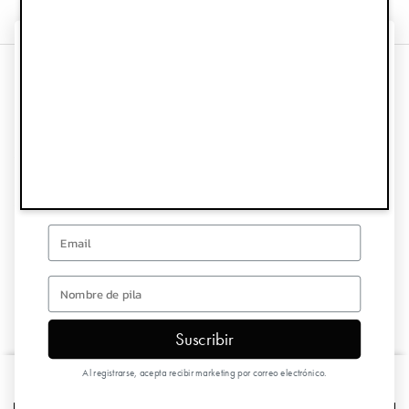
¡CONSIGUE UN 10%
DE DESCUENTO EN TU
Información
PRIMER PEDIDO!
Servicio de atención al cliente
Regístrate para recibir ofertas especiales y actualizaciones
Síguenos
Email
Hoja informativa
first name
Suscribir
Copyright © 2026 Elodie Details
Al registrarse, acepta recibir marketing por correo electrónico.
Babero para bebé - Garden Leo's Resort
€19,90