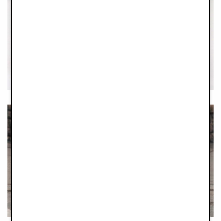
PRŮVODCE
PRODUKTY
MONDO STROLLER
CITY GUIDES