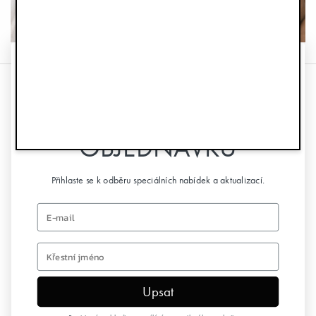
ZÍSKEJTE SLEVU 10%
NA PRVNÍ
Informace
OBJEDNÁVKU
Služby zákazníkům
Přihlaste se k odběru speciálních nabídek a aktualizací.
Následuj nás
Email
Bulletin a e-mailový marketing
first name
Upsat
Copyright © 2026 Elodie Details