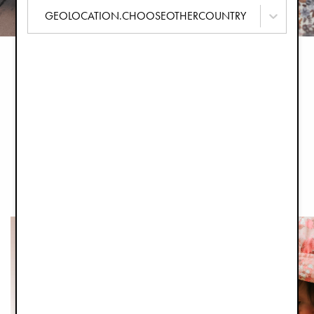
GEOLOCATION.CHOOSEOTHERCOUNTRY
Objevte články, průvodce a inspiraci
ELODIE MAGAZINE
PŘEČTĚTE SI VÍCE
Nejnovější články