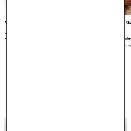
Shop the Look - Summer 2026
Průvodce produkty – Slu
děti a miminka
Objevte tři krásně sladěné styly plné
nejoblíbenějších letních produktů Elodie pro
Objevte různé styly pokr
děti.
kloboučků pro děti a mim
příjemné letní dny ve stín
ZOBRAZIT VŠE
ČTĚTE MAGAZÍNY
PODLE KATEGORIÍ