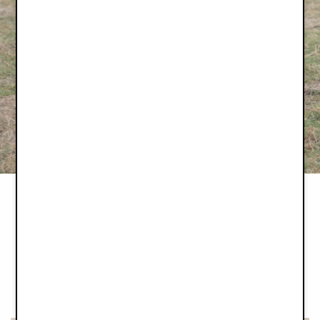
JUNIOR DESIGN AWARDS
Junior Design Awards je soutěž ve Velké Británii, která oceňuje a
vyzdvihuje ty nejlepší produkty pro děti a rodiny. Součástí
soutěže je kromě samotných účastníků také porota složená z 26
odborníků a redakční tým, jehož úkolem je mimo jiné diskutovat
a testovat produkty.