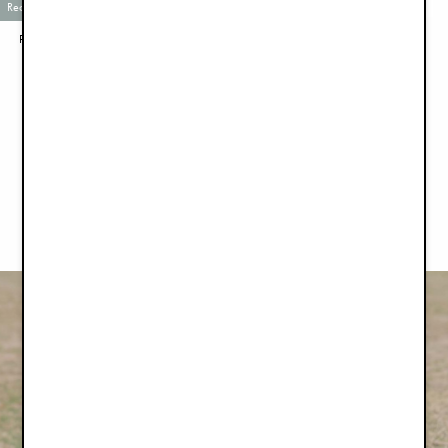
Recyklovaných materiálů
Pláštěnka na kočárek - Tender Taupe
Rukavice na kočárek - Pure Khaki
940 Kč
999 Kč
OTESTUJTE NAŠE PRODUKTY
Pokud si přejete otestovat nebo zrecenzovat některý z našich
produktů, kontaktujte nás prosím na adrese
pr@elodiedetails.se
.