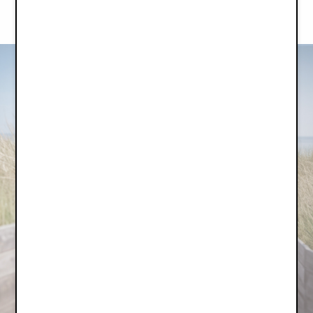
Přečtěte si více o ocenění a všech účastnících
zde
.