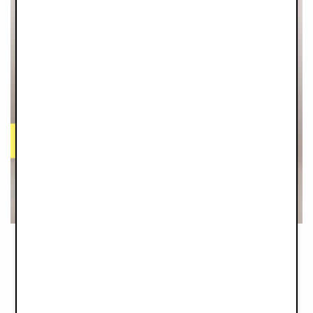
NEJLEPŠÍ V TESTU / RECENZE
FUSAKY ELODIE
Bäst-i-test.se
(SE) (2026)