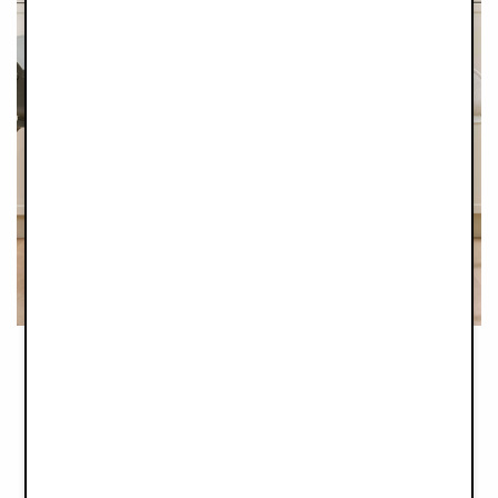
NEJLEPŠÍ V TESTU / RECENZE
DĚTSKÁ JÍDELNÍ ŽIDLIČKA ELODIE
GRACE
Prisjakt.se
(SE) (2026)