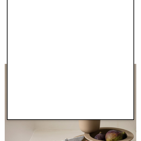
Each stroller comes with a Stow & Go Backpack, which fits
perfectly in the basket beneath the seat. Simply zip up the
storage basket and it becomes a backpack in seconds for easy
hands-free travel - it neatly attaches to cabin sized luggage
too!"
Přečtěte si více o našem kompaktním cestovním kočárku
zde
.