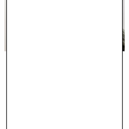
NEJLEPŠÍ V TESTU / RECENZE
PŘÍSLUŠENSTVÍ KE KOČÁRKŮM ELODIE
Rukavice na kočárek Elodie
,
Bäst-i-test.se
(SE) (2026)
”
Mysiga och stiliga handvärmare som fästs med kardborre runt
barnvagnens handtag
”
Podívej se na naši širokou nabídku teplých rukavic na kočárek
zde
.
Softshellová Přebalovací Taška
,
Bäst-i-test.se
(SE) (2026)
”
Skötväska med riktigt låg vikt, bekväma handtag och smarta