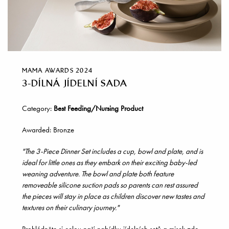
MAMA AWARDS 2024
3-DÍLNÁ JÍDELNÍ SADA
Category:
Best Feeding/Nursing Product
Awarded: Bronze
"The 3-Piece Dinner Set includes a cup, bowl and plate, and is
ideal for little ones as they embark on their exciting baby-led
weaning adventure. The bowl and plate both feature
removeable silicone suction pads so parents can rest assured
the pieces will stay in place as children discover new tastes and
textures on their culinary journey."
Prohlédněte si celou naši nabídku jídelních setů a misek
zde
.