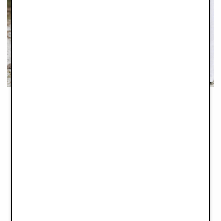
MAMA AWARDS 2024
ELODIE MONDO STROLLER
Category:
Best Compact Stroller
Awarded: Bronze
"Elodie’s MONDO Stroller weighs just 6.7kg and folds down to
a tiny size of 54x42x18 cm, for easy storage in the car, on
trains or the overhead compartment of most airlines - the perfect
stroller for families on the go!