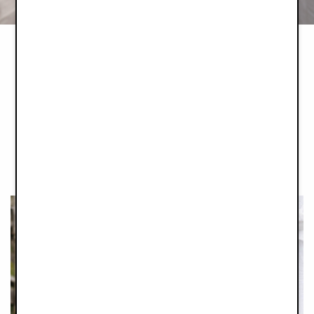
MAMA AWARDS
Absolutely Mama je přední britský lifestylový a rodičovský
magazín. Oslovuje generaci maminek, které si tvoří vlastní cestu
rodičovstvím, a nabízí jim podporu prostřednictvím odborných
rad, užitečných článků, nápadů na životní styl a módu i
upřímných pohledů na rodičovství.
Přečtěte si více o ocenění a všech účastnících
zde
.