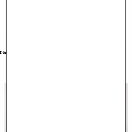
Dětská Jídelní židlička Elodie GRACE - Tender Taupe
Dětská Jídelní židlička Elodie GRACE - Hazy Jade
6 690 Kč
6 690 Kč