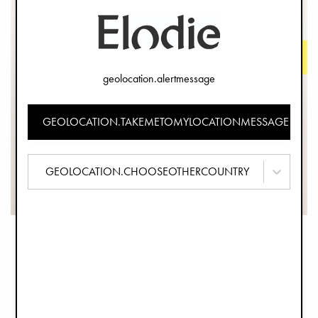
geolocation.alertmessage
GEOLOCATION.TAKEMETOMYLOCATIONMESSAGE
GEOLOCATION.CHOOSEOTHERCOUNTRY
NEJLEPŠÍ V TESTU / RECENZE
KOČÁREK ELODIE MONDO STROLLER
Independent.co.uk
(UK) (2026)
"Best travel pram! Perfectly sized for travelling on planes and